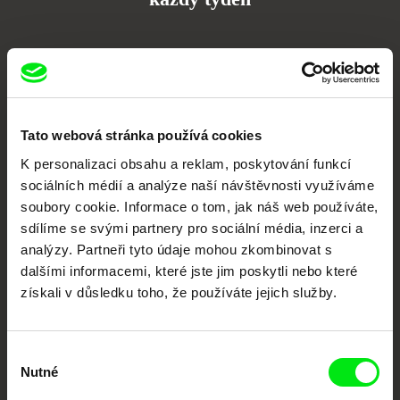
Portál DAFilms.cz je výsledkem tvůrčí spolupráce 7 klíčových evropských
festivalů dokumentárního filmu sdružených do Doc Alliance. Naším cílem je
posouvat hranice dokumentárního filmu, propagovat jeho rozmanitost a
podporovat kvalitní autorské filmy.
Členové Doc Alliance
Tato webová stránka používá cookies
K personalizaci obsahu a reklam, poskytování funkcí
sociálních médií a analýze naší návštěvnosti využíváme
soubory cookie. Informace o tom, jak náš web používáte,
sdílíme se svými partnery pro sociální média, inzerci a
analýzy. Partneři tyto údaje mohou zkombinovat s
dalšími informacemi, které jste jim poskytli nebo které
získali v důsledku toho, že používáte jejich služby.
CPH:DOX
Doclisboa
Millennium Docs
DOK Leipzig
Against Gravity
Výběr
Nutné
souhlasu