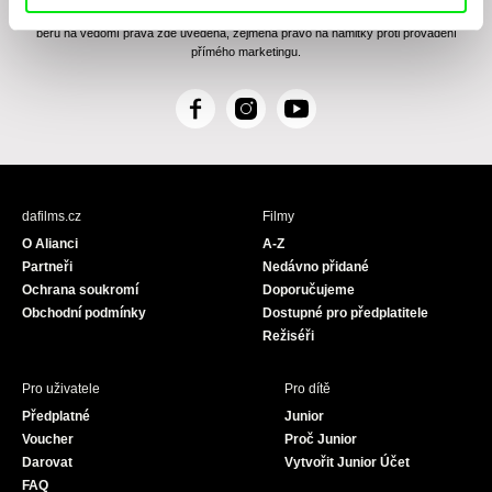
Zásady zpracování osobních údajů
, textu rozumím a souhlasím s ním, přičemž
beru na vědomí práva zde uvedená, zejména právo na námitky proti provádění
přímého marketingu.
F
I
Y
a
n
o
c
s
u
e
t
T
b
a
u
dafilms.cz
Filmy
o
g
b
O Alianci
A-Z
o
r
e
Partneři
Nedávno přidané
k
a
Ochrana soukromí
Doporučujeme
m
Obchodní podmínky
Dostupné pro předplatitele
Režiséři
Pro uživatele
Pro dítě
Předplatné
Junior
Voucher
Proč Junior
Darovat
Vytvořit Junior Účet
FAQ