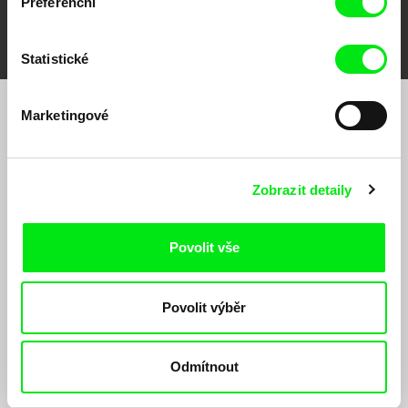
Preferenční
FIDMarseille
MFDF Ji.hlava
Visions du Réel
Statistické
Marketingové
Chcete být pravidelně informováni o našem
filmovém programu?
Zobrazit detaily
Povolit vše
Povolit výběr
Odesláním registrace k Newsletteru souhlasím se zasíláním obchodních sdělení
elektronickými prostředky a souvisejícím zpracováním osobních údajů pro účely
zasílání Newsletteru Doc-Air Distribution s.r.o. a potvrzuji, že jsem si přečetl(a)
Odmítnout
Zásady zpracování osobních údajů
, textu rozumím a souhlasím s ním, přičemž
beru na vědomí práva zde uvedená, zejména právo na námitky proti provádění
přímého marketingu.