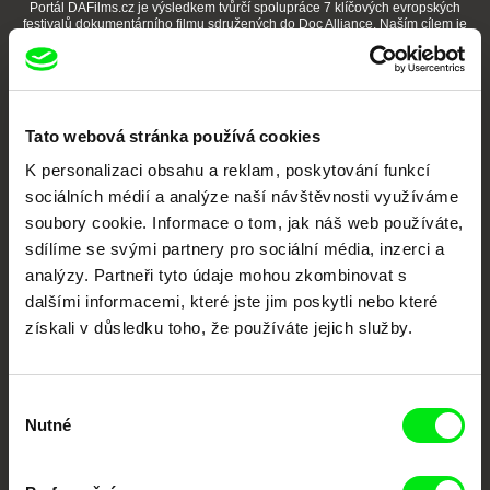
Portál DAFilms.cz je výsledkem tvůrčí spolupráce 7 klíčových evropských
festivalů dokumentárního filmu sdružených do Doc Alliance. Naším cílem je
posouvat hranice dokumentárního filmu, propagovat jeho rozmanitost a
podporovat kvalitní autorské filmy.
Členové Doc Alliance
Tato webová stránka používá cookies
K personalizaci obsahu a reklam, poskytování funkcí
sociálních médií a analýze naší návštěvnosti využíváme
soubory cookie. Informace o tom, jak náš web používáte,
sdílíme se svými partnery pro sociální média, inzerci a
analýzy. Partneři tyto údaje mohou zkombinovat s
CPH:DOX
Doclisboa
Millennium Docs
DOK Leipzig
dalšími informacemi, které jste jim poskytli nebo které
Against Gravity
získali v důsledku toho, že používáte jejich služby.
Výběr
Nutné
souhlasu