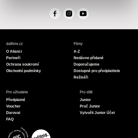
F
I
Y
a
n
o
c
s
u
e
t
T
b
a
u
dafilms.cz
Filmy
o
g
b
O Alianci
A-Z
o
r
e
Partneři
Nedávno přidané
k
a
Ochrana soukromí
Doporučujeme
m
Obchodní podmínky
Dostupné pro předplatitele
Režiséři
Pro uživatele
Pro dítě
Předplatné
Junior
Voucher
Proč Junior
Darovat
Vytvořit Junior Účet
FAQ