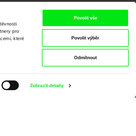
Povolit vše
těvnosti
tnery pro
Povolit výběr
acemi, které
kumentárního filmu sdružených do Doc
nitost a podporovat kvalitní autorské
Odmítnout
Zobrazit detaily