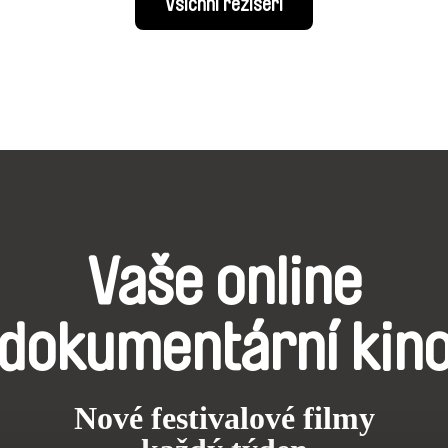
Všichni režiséři
Vaše online
dokumentární kin
Nové festivalové filmy