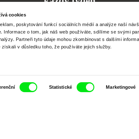
každý týden
ívá cookies
reklam, poskytování funkcí sociálních médií a analýze naší návš
 Informace o tom, jak náš web používáte, sdílíme se svými par
analýzy. Partneři tyto údaje mohou zkombinovat s dalšími inform
čí spolupráce 7 klíčových evropských festivalů do
é získali v důsledku toho, že používáte jejich služby.
anice dokumentárního filmu, propagovat jeho rozma
filmy.
Členové Doc Alliance
erenční
Statistické
Marketingové