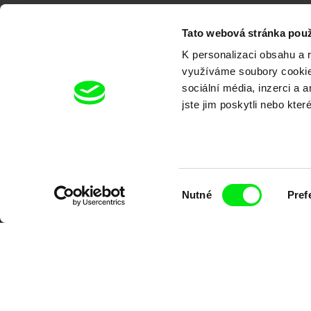
Tato webová stránka použ
K personalizaci obsahu a 
využíváme soubory cookie.
sociální média, inzerci a 
Portál DAFilms.cz je výsledkem tvůr
jste jim poskytli nebo kter
Alliance. Naším cílem je posouvat hr
Výběr
Nutné
Pref
souhlasu