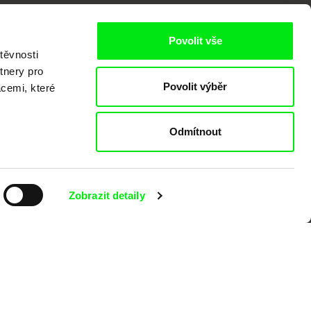
Povolit vše
těvnosti
tnery pro
Povolit výběr
acemi, které
kumentárního filmu sdružených do Doc
nitost a podporovat kvalitní autorské
Odmítnout
Zobrazit detaily