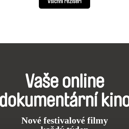
Všichni režiséři
Vaše online
dokumentární kin
Nové festivalové filmy