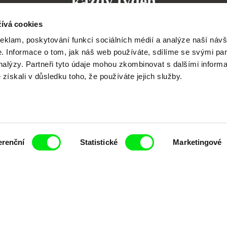
každý týden
ívá cookies
reklam, poskytování funkcí sociálních médií a analýze naší návš
 Informace o tom, jak náš web používáte, sdílíme se svými par
analýzy. Partneři tyto údaje mohou zkombinovat s dalšími inform
čí spolupráce 7 klíčových evropských festivalů do
é získali v důsledku toho, že používáte jejich služby.
anice dokumentárního filmu, propagovat jeho rozma
filmy.
Členové Doc Alliance
erenční
Statistické
Marketingové