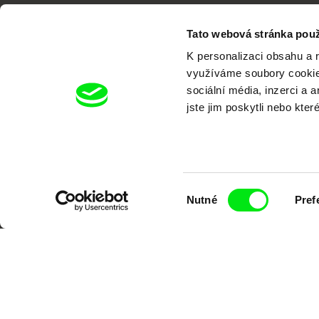
Tato webová stránka použ
K personalizaci obsahu a 
využíváme soubory cookie.
sociální média, inzerci a 
Portál DAFilms.cz je výsledkem tvůr
jste jim poskytli nebo kter
Alliance. Naším cílem je posouvat hr
Výběr
Nutné
Pref
souhlasu