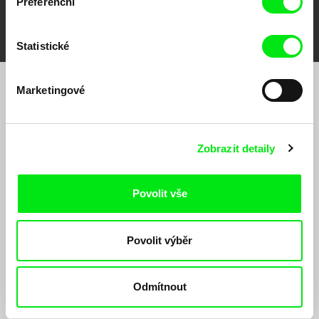
Preferenční
FIDMarseille
MFDF Ji.hlava
Visions du Réel
Statistické
Marketingové
Chcete být pravidelně informováni o našem
filmovém programu?
Zobrazit detaily
Povolit vše
Povolit výběr
Odesláním registrace k Newsletteru souhlasím se zasíláním obchodních sdělení
elektronickými prostředky a souvisejícím zpracováním osobních údajů pro účely
zasílání Newsletteru Doc-Air Distribution s.r.o. a potvrzuji, že jsem si přečetl(a)
Odmítnout
Zásady zpracování osobních údajů
, textu rozumím a souhlasím s ním, přičemž
beru na vědomí práva zde uvedená, zejména právo na námitky proti provádění
přímého marketingu.