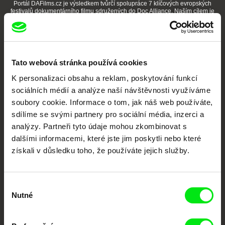
Portál DAFilms.cz je výsledkem tvůrčí spolupráce 7 klíčových evropských
festivalů dokumentárního filmu sdružených do Doc Alliance. Naším cílem je
posouvat hranice dokumentárního filmu, propagovat jeho rozmanitost a
podporovat kvalitní autorské filmy.
Členové Doc Alliance
Tato webová stránka používá cookies
K personalizaci obsahu a reklam, poskytování funkcí
sociálních médií a analýze naší návštěvnosti využíváme
soubory cookie. Informace o tom, jak náš web používáte,
sdílíme se svými partnery pro sociální média, inzerci a
analýzy. Partneři tyto údaje mohou zkombinovat s
CPH:DOX
Doclisboa
Millennium Docs
DOK Leipzig
dalšími informacemi, které jste jim poskytli nebo které
Against Gravity
získali v důsledku toho, že používáte jejich služby.
Výběr
Nutné
souhlasu