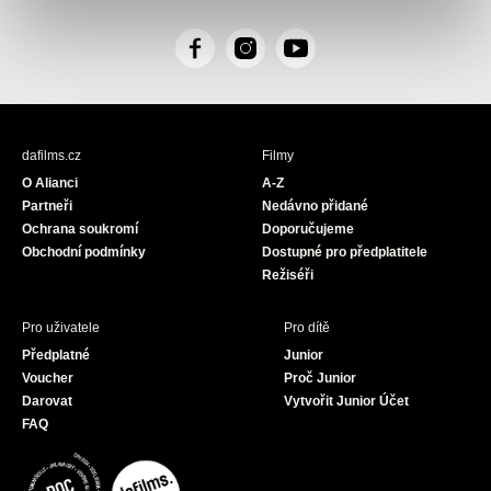
F
I
Y
a
n
o
c
s
u
e
t
T
b
a
u
dafilms.cz
Filmy
o
g
b
O Alianci
A-Z
o
r
e
Partneři
Nedávno přidané
k
a
Ochrana soukromí
Doporučujeme
m
Obchodní podmínky
Dostupné pro předplatitele
Režiséři
Pro uživatele
Pro dítě
Předplatné
Junior
Voucher
Proč Junior
Darovat
Vytvořit Junior Účet
FAQ