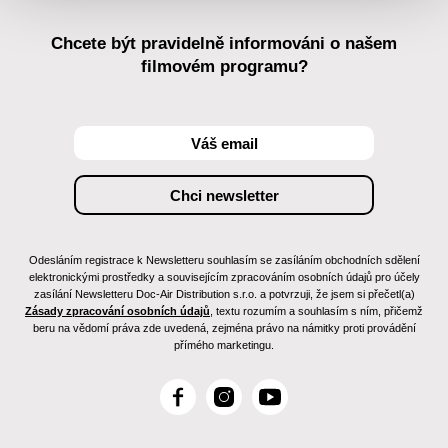
Chcete být pravidelně informováni o našem
filmovém programu?
Odesláním registrace k Newsletteru souhlasím se zasíláním obchodních sdělení
elektronickými prostředky a souvisejícím zpracováním osobních údajů pro účely
zasílání Newsletteru Doc-Air Distribution s.r.o. a potvrzuji, že jsem si přečetl(a)
Zásady zpracování osobních údajů
, textu rozumím a souhlasím s ním, přičemž
beru na vědomí práva zde uvedená, zejména právo na námitky proti provádění
přímého marketingu.
F
I
Y
a
n
o
c
s
u