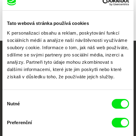
Tato webová stránka používá cookies
K personalizaci obsahu a reklam, poskytování funkcí
sociálních médií a analýze naší návštěvnosti využíváme
soubory cookie. Informace o tom, jak náš web používáte,
sdílíme se svými partnery pro sociální média, inzerci a
Vaše online
analýzy. Partneři tyto údaje mohou zkombinovat s
dokumentární kino
dalšími informacemi, které jste jim poskytli nebo které
získali v důsledku toho, že používáte jejich služby.
Nové festivalové filmy
každý týden
Výběr
Nutné
souhlasu
Portál DAFilms.cz je výsledkem tvůrčí spolupráce 7 klíčových evropských
festivalů dokumentárního filmu sdružených do Doc Alliance. Naším cílem je
posouvat hranice dokumentárního filmu, propagovat jeho rozmanitost a
Preferenční
podporovat kvalitní autorské filmy.
Členové Doc Alliance