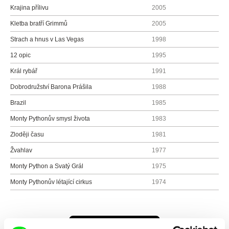
Krajina přílivu
2005
Kletba bratří Grimmů
2005
Strach a hnus v Las Vegas
1998
12 opic
1995
Král rybář
1991
Dobrodružství Barona Prášila
1988
Brazil
1985
Monty Pythonův smysl života
1983
Zloději času
1981
Žvahlav
1977
Monty Python a Svatý Grál
1975
Monty Pythonův létající cirkus
1974
Všichni režiséři