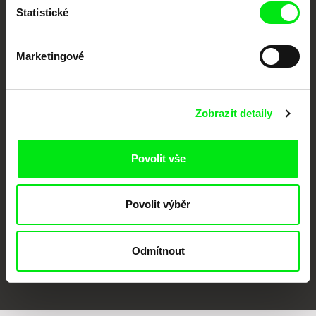
Statistické
Marketingové
Zobrazit detaily
CPH:DOX
Doclisboa
Millennium Docs
DOK Leipzig
Against Gravity
Povolit vše
Povolit výběr
Odmítnout
FIDMarseille
MFDF Ji.hlava
Visions du Réel