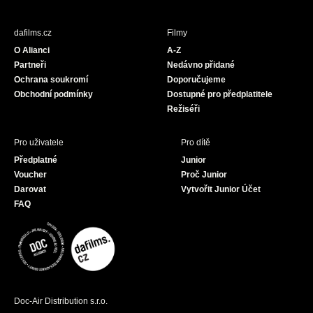
e
t
T
b
a
u
dafilms.cz
Filmy
o
g
b
O Alianci
A-Z
o
r
e
Partneři
Nedávno přidané
k
a
Ochrana soukromí
Doporučujeme
m
Obchodní podmínky
Dostupné pro předplatitele
Režiséři
Pro uživatele
Pro dítě
Předplatné
Junior
Voucher
Proč Junior
Darovat
Vytvořit Junior Účet
FAQ
Doc-Air Distribution s.r.o.