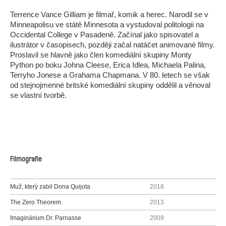
Terrence Vance Gilliam je filmař, komik a herec. Narodil se v
Minneapolisu ve státě Minnesota a vystudoval politologii na
Occidental College v Pasadeně. Začínal jako spisovatel a
ilustrátor v časopisech, později začal natáčet animované filmy.
Proslavil se hlavně jako člen komediální skupiny Monty
Python po boku Johna Cleese, Erica Idlea, Michaela Palina,
Terryho Jonese a Grahama Chapmana. V 80. letech se však
od stejnojmenné britské komediální skupiny oddělil a věnoval
se vlastní tvorbě.
Filmografie
Muž, který zabil Dona Quijota
2018
The Zero Theorem
2013
Imaginárium Dr. Parnasse
2009