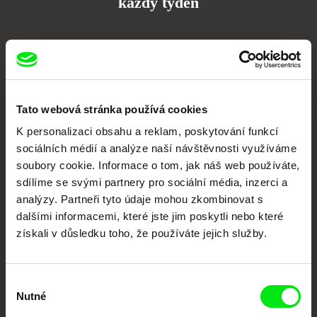
každý týden
Portál DAFilms.cz je výsledkem tvůrčí spolupráce 7 klíčových evropských
festivalů dokumentárního filmu sdružených do Doc Alliance. Naším cílem je
posouvat hranice dokumentárního filmu, propagovat jeho rozmanitost a
podporovat kvalitní autorské filmy.
Členové Doc Alliance
Tato webová stránka používá cookies
K personalizaci obsahu a reklam, poskytování funkcí
sociálních médií a analýze naší návštěvnosti využíváme
soubory cookie. Informace o tom, jak náš web používáte,
sdílíme se svými partnery pro sociální média, inzerci a
analýzy. Partneři tyto údaje mohou zkombinovat s
dalšími informacemi, které jste jim poskytli nebo které
získali v důsledku toho, že používáte jejich služby.
CPH:DOX
Doclisboa
Millennium Docs
DOK Leipzig
Against Gravity
Výběr
Nutné
souhlasu