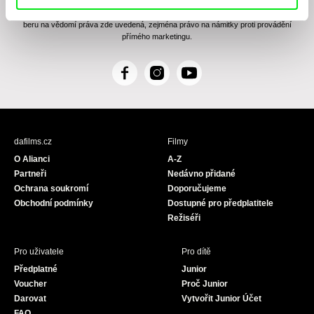
zasílání Newsletteru Doc-Air Distribution s.r.o. a potvrzuji, že jsem si přečetl(a)
Zásady zpracování osobních údajů
, textu rozumím a souhlasím s ním, přičemž
beru na vědomí práva zde uvedená, zejména právo na námitky proti provádění
přímého marketingu.
F
I
Y
a
n
o
c
s
u
e
t
T
b
a
u
dafilms.cz
Filmy
o
g
b
O Alianci
A-Z
o
r
e
Partneři
Nedávno přidané
k
a
Ochrana soukromí
Doporučujeme
m
Obchodní podmínky
Dostupné pro předplatitele
Režiséři
Pro uživatele
Pro dítě
Předplatné
Junior
Voucher
Proč Junior
Darovat
Vytvořit Junior Účet
FAQ