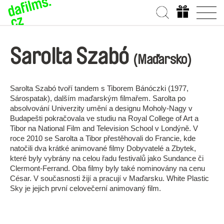
Sarolta Szabó
(Maďarsko)
Sarolta Szabó tvoří tandem s Tiborem Bánóczki (1977,
Sárospatak), dalším maďarským filmařem. Sarolta po
absolvování Univerzity umění a designu Moholy-Nagy v
Budapešti pokračovala ve studiu na Royal College of Art a
Tibor na National Film and Television School v Londýně. V
roce 2010 se Sarolta a Tibor přestěhovali do Francie, kde
natočili dva krátké animované filmy Dobyvatelé a Zbytek,
které byly vybrány na celou řadu festivalů jako Sundance či
Clermont-Ferrand. Oba filmy byly také nominovány na cenu
César. V současnosti žijí a pracují v Maďarsku. White Plastic
Sky je jejich první celovečerní animovaný film.