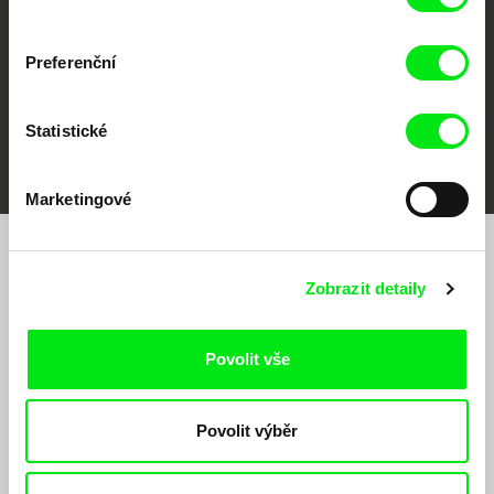
Preferenční
Statistické
FIDMarseille
MFDF Ji.hlava
Visions du Réel
Marketingové
Chcete být pravidelně informováni o našem
Zobrazit detaily
filmovém programu?
Povolit vše
Povolit výběr