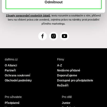
Odmítnout
Odesláním registrace k Newsletteru souhlasím se zasíláním obchodních sdělení
elektronickými prostředky a souvisejícím zpracováním osobních údajů pro účely
zasílání Newsletteru Doc-Air Distribution s.r.o. a potvrzuji, že jsem si přečetl(a)
Zásady zpracování osobních údajů
, textu rozumím a souhlasím s ním, přičemž
beru na vědomí práva zde uvedená, zejména právo na námitky proti provádění
přímého marketingu.
F
I
Y
a
n
o
c
s
u
e
t
T
b
a
u
dafilms.cz
Filmy
o
g
b
O Alianci
A-Z
o
r
e
Partneři
Nedávno přidané
k
a
Ochrana soukromí
Doporučujeme
m
Obchodní podmínky
Dostupné pro předplatitele
Režiséři
Pro uživatele
Pro dítě
Předplatné
Junior