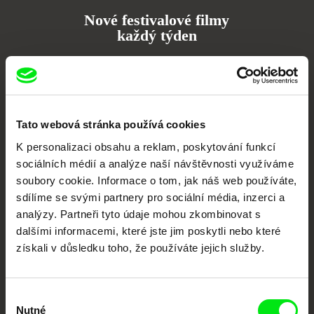
Nové festivalové filmy
každý týden
Portál DAFilms.cz je výsledkem tvůrčí spolupráce 7 klíčových evropských
festivalů dokumentárního filmu sdružených do Doc Alliance. Naším cílem je
posouvat hranice dokumentárního filmu, propagovat jeho rozmanitost a
podporovat kvalitní autorské filmy.
Tato webová stránka používá cookies
Členové Doc Alliance
K personalizaci obsahu a reklam, poskytování funkcí
sociálních médií a analýze naší návštěvnosti využíváme
soubory cookie. Informace o tom, jak náš web používáte,
sdílíme se svými partnery pro sociální média, inzerci a
analýzy. Partneři tyto údaje mohou zkombinovat s
dalšími informacemi, které jste jim poskytli nebo které
získali v důsledku toho, že používáte jejich služby.
CPH:DOX
Doclisboa
Millennium Docs
DOK Leipzig
Against Gravity
Výběr
Nutné
souhlasu