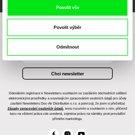
Povolit vše
Povolit výběr
Chcete být pravidelně informováni o našem
filmovém programu?
Odmítnout
Odesláním registrace k Newsletteru souhlasím se zasíláním obchodních sdělení
elektronickými prostředky a souvisejícím zpracováním osobních údajů pro účely
zasílání Newsletteru Doc-Air Distribution s.r.o. a potvrzuji, že jsem si přečetl(a)
Zásady zpracování osobních údajů
, textu rozumím a souhlasím s ním, přičemž
beru na vědomí práva zde uvedená, zejména právo na námitky proti provádění
přímého marketingu.