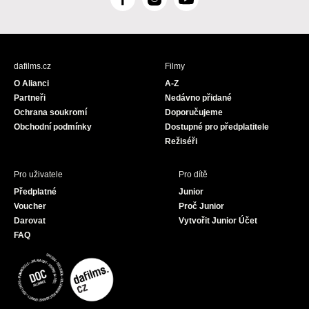
F
I
Y
a
n
o
c
s
u
e
t
T
b
a
u
dafilms.cz
Filmy
o
g
b
O Alianci
A-Z
o
r
e
Partneři
Nedávno přidané
k
a
Ochrana soukromí
Doporučujeme
m
Obchodní podmínky
Dostupné pro předplatitele
Režiséři
Pro uživatele
Pro dítě
Předplatné
Junior
Voucher
Proč Junior
Darovat
Vytvořit Junior Účet
FAQ