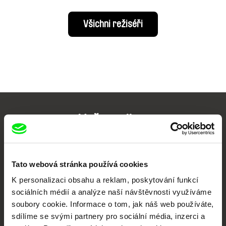
Všichni režiséři
Vaše online
dokumentární kino
Nové festivalové filmy
Tato webová stránka používá cookies
každý týden
K personalizaci obsahu a reklam, poskytování funkcí
sociálních médií a analýze naší návštěvnosti využíváme
soubory cookie. Informace o tom, jak náš web používáte,
Portál DAFilms.cz je výsledkem tvůrčí spolupráce 7 klíčových evropských
festivalů dokumentárního filmu sdružených do Doc Alliance. Naším cílem je
sdílíme se svými partnery pro sociální média, inzerci a
posouvat hranice dokumentárního filmu, propagovat jeho rozmanitost a