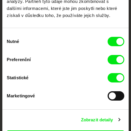
analýzy. Partneři tyto údaje mohou zkombinovat s
podporovat kvalitní autorské filmy.
dalšími informacemi, které jste jim poskytli nebo které
Členové Doc Alliance
získali v důsledku toho, že používáte jejich služby.
Výběr
Nutné
souhlasu
Preferenční
CPH:DOX
Doclisboa
Millennium Docs
DOK Leipzig
Against Gravity
Statistické
Marketingové
Zobrazit detaily
FIDMarseille
MFDF Ji.hlava
Visions du Réel