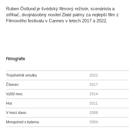
Ruben Östlund je švédský filmový režisér, scenárista a
střihač, dvojnásobný nositel Zlaté palmy za nejlepší film z
Filmového festivalu v Cannes v letech 2017 a 2022.
Filmografie
Trojúhelník smutku
2022
Čtverec
2017
Vyšší moc
2014
Hra
2011
V moci davu
2008
Mongoloid s kytarou
2004