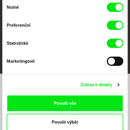
Výběr
Against Gravity
Nutné
souhlasu
Preferenční
Statistické
FIDMarseille
MFDF Ji.hlava
Visions du Réel
Marketingové
Zobrazit detaily
Chcete být pravidelně informováni o našem
filmovém programu?
Povolit vše
Povolit výběr