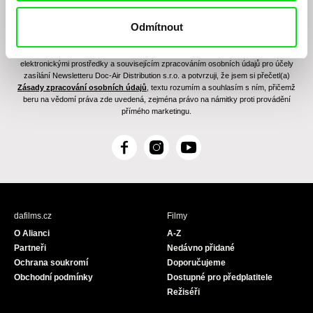
Odmítnout
Odesláním registrace k Newsletteru souhlasím se zasíláním obchodních sdělení
elektronickými prostředky a souvisejícím zpracováním osobních údajů pro účely
zasílání Newsletteru Doc-Air Distribution s.r.o. a potvrzuji, že jsem si přečetl(a)
Zásady zpracování osobních údajů
, textu rozumím a souhlasím s ním, přičemž
beru na vědomí práva zde uvedená, zejména právo na námitky proti provádění
přímého marketingu.
F
I
Y
a
n
o
c
s
u
e
t
T
b
a
u
dafilms.cz
Filmy
o
g
b
O Alianci
A-Z
o
r
e
Partneři
Nedávno přidané
k
a
Ochrana soukromí
Doporučujeme
m
Obchodní podmínky
Dostupné pro předplatitele
Režiséři