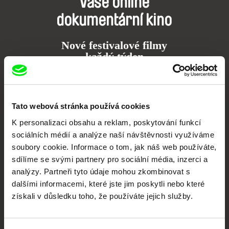
Vaše online
dokumentární kino
Nové festivalové filmy
každý týden
Portál DAFilms.cz je výsledkem tvůrčí spolupráce 7 klíčových evropských
festivalů dokumentárního filmu sdružených do Doc Alliance. Naším cílem je
posouvat hranice dokumentárního filmu, propagovat jeho rozmanitost a
Tato webová stránka používá cookies
podporovat kvalitní autorské filmy.
K personalizaci obsahu a reklam, poskytování funkcí
Členové Doc Alliance
sociálních médií a analýze naší návštěvnosti využíváme
soubory cookie. Informace o tom, jak náš web používáte,
sdílíme se svými partnery pro sociální média, inzerci a
analýzy. Partneři tyto údaje mohou zkombinovat s
dalšími informacemi, které jste jim poskytli nebo které
získali v důsledku toho, že používáte jejich služby.
CPH:DOX
Doclisboa
Millennium Docs
DOK Leipzig