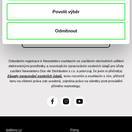
filmovém programu?
Povolit výběr
Odmítnout
Odesláním registrace k Newsletteru souhlasím se zasíláním obchodních sdělení
elektronickými prostředky a souvisejícím zpracováním osobních údajů pro účely
zasílání Newsletteru Doc-Air Distribution s.r.o. a potvrzuji, že jsem si přečetl(a)
Zásady zpracování osobních údajů
, textu rozumím a souhlasím s ním, přičemž
beru na vědomí práva zde uvedená, zejména právo na námitky proti provádění
přímého marketingu.
F
I
Y
a
n
o
c
s
u
e
t
T
b
a
u
dafilms.cz
Filmy