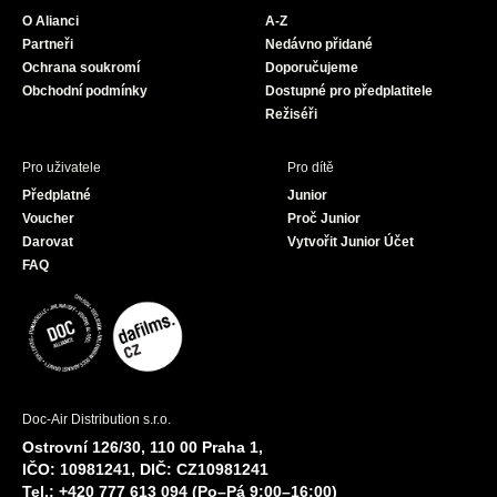
o
g
b
O Alianci
A-Z
o
r
e
Partneři
Nedávno přidané
k
a
Ochrana soukromí
Doporučujeme
m
Obchodní podmínky
Dostupné pro předplatitele
Režiséři
Pro uživatele
Pro dítě
Předplatné
Junior
Voucher
Proč Junior
Darovat
Vytvořit Junior Účet
FAQ
Doc-Air Distribution s.r.o.
Ostrovní 126/30, 110 00 Praha 1,
IČO: 10981241, DIČ: CZ10981241
Tel.: +420 777 613 094 (Po–Pá 9:00–16:00)