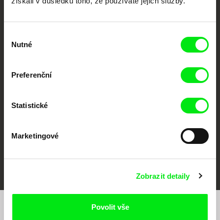
získali v důsledku toho, že používáte jejich služby.
Výběr
Nutné
souhlasu
CPH:DOX
Doclisboa
Millennium Docs
DOK Leipzig
Against Gravity
Preferenční
Statistické
Marketingové
FIDMarseille
MFDF Ji.hlava
Visions du Réel
Zobrazit detaily
Povolit vše
Chcete být pravidelně informováni o našem