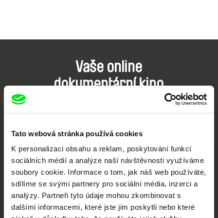
Vaše online
dokumentární kino
Nové festivalové filmy
každý týden
Tato webová stránka používá cookies
K personalizaci obsahu a reklam, poskytování funkcí
Portál DAFilms.cz je výsledkem tvůrčí spolupráce 7 klíčových evropských
festivalů dokumentárního filmu sdružených do Doc Alliance. Naším cílem je
sociálních médií a analýze naší návštěvnosti využíváme
posouvat hranice dokumentárního filmu, propagovat jeho rozmanitost a
soubory cookie. Informace o tom, jak náš web používáte,
podporovat kvalitní autorské filmy.
sdílíme se svými partnery pro sociální média, inzerci a
Členové Doc Alliance
analýzy. Partneři tyto údaje mohou zkombinovat s
dalšími informacemi, které jste jim poskytli nebo které