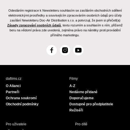
Odesláním registrace k Newsletteru souhlasím se zasíláním obchodních sdělení
elektronickými prostředky a souvisejícím zpracováním osobních údajů pro účely
zasílání Newsletteru Doc-Air Distribution s.r.o. a potvrzuji, že jsem si přečetl(a)
Zásady zpracování osobních údajů
, textu rozumím a souhlasím s ním, přičemž
beru na vědomí práva zde uvedená, zejména právo na námitky proti provádění
přímého marketingu.
F
I
Y
a
n
o
c
s
u
e
t
T
b
a
u
dafilms.cz
Filmy
o
g
b
O Alianci
A-Z
o
r
e
Partneři
Nedávno přidané
k
a
Ochrana soukromí
Doporučujeme
m
Obchodní podmínky
Dostupné pro předplatitele
Režiséři
Pro uživatele
Pro dítě