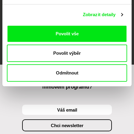
Zobrazit detaily
Povolit vše
FIDMarseille
MFDF Ji.hlava
Visions du Réel
Povolit výběr
Odmítnout
Chcete být pravidelně informováni o našem
filmovém programu?