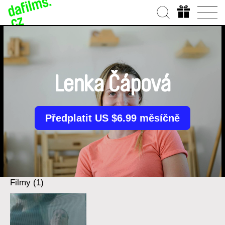
Lenka Čápová
Předplatit US $6.99 měsíčně
Filmy (1)