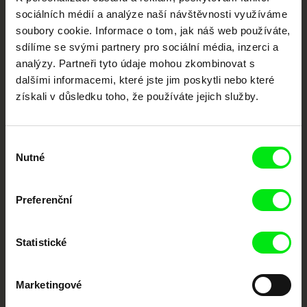
dokumentární kino
sociálních médií a analýze naší návštěvnosti využíváme
soubory cookie. Informace o tom, jak náš web používáte,
Nové festivalové filmy
sdílíme se svými partnery pro sociální média, inzerci a
každý týden
analýzy. Partneři tyto údaje mohou zkombinovat s
dalšími informacemi, které jste jim poskytli nebo které
Portál DAFilms.cz je výsledkem tvůrčí spolupráce 7 klíčových evropských
získali v důsledku toho, že používáte jejich služby.
festivalů dokumentárního filmu sdružených do Doc Alliance. Naším cílem je
posouvat hranice dokumentárního filmu, propagovat jeho rozmanitost a
podporovat kvalitní autorské filmy.
Členové Doc Alliance
Výběr
Nutné
souhlasu
Preferenční
Statistické
CPH:DOX
Doclisboa
Millennium Docs
DOK Leipzig
Marketingové
Against Gravity