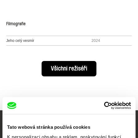
Filmografie
Jeho celý vesmír
2024
Všichni režiséři
Vaše online
Tato webová stránka používá cookies
K personalizaci obsahu a reklam, poskytování funkcí