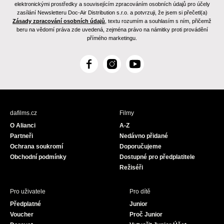
elektronickými prostředky a souvisejícím zpracováním osobních údajů pro účely
zasílání Newsletteru Doc-Air Distribution s.r.o. a potvrzuji, že jsem si přečetl(a)
Zásady zpracování osobních údajů
, textu rozumím a souhlasím s ním, přičemž
beru na vědomí práva zde uvedená, zejména právo na námitky proti provádění
přímého marketingu.
F
I
Y
a
n
o
c
s
u
e
t
T
b
a
u
dafilms.cz
Filmy
o
g
b
O Alianci
A-Z
o
r
e
Partneři
Nedávno přidané
k
a
Ochrana soukromí
Doporučujeme
m
Obchodní podmínky
Dostupné pro předplatitele
Režiséři
Pro uživatele
Pro dítě
Předplatné
Junior
Voucher
Proč Junior