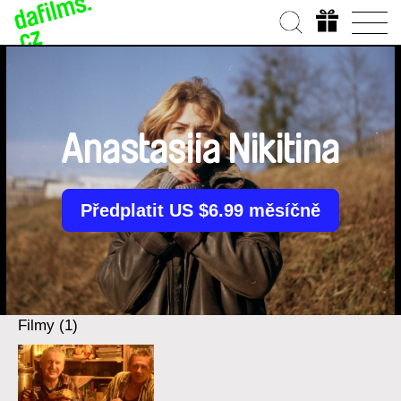
Anastasiia Nikitina
Předplatit US $6.99 měsíčně
Filmy (1)