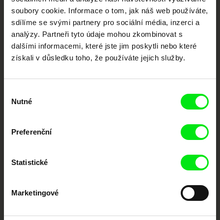
Nové festivalové filmy
soubory cookie. Informace o tom, jak náš web používáte,
každý týden
sdílíme se svými partnery pro sociální média, inzerci a
analýzy. Partneři tyto údaje mohou zkombinovat s
Portál DAFilms.cz je výsledkem tvůrčí spolupráce 7 klíčových evropských
dalšími informacemi, které jste jim poskytli nebo které
festivalů dokumentárního filmu sdružených do Doc Alliance. Naším cílem je
získali v důsledku toho, že používáte jejich služby.
posouvat hranice dokumentárního filmu, propagovat jeho rozmanitost a
podporovat kvalitní autorské filmy.
Členové Doc Alliance
Výběr
Nutné
souhlasu
Preferenční
Statistické
CPH:DOX
Doclisboa
Millennium Docs
DOK Leipzig
Against Gravity
Marketingové