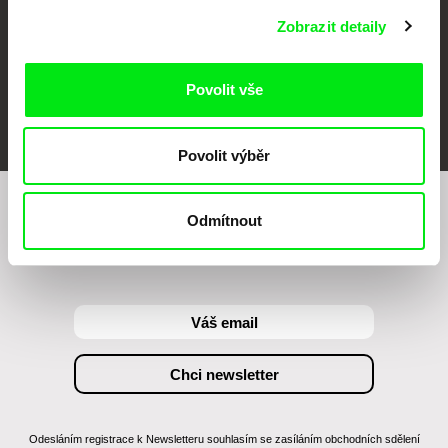
Zobrazit detaily
Povolit vše
FIDMarseille
MFDF Ji.hlava
Visions du Réel
Povolit výběr
Odmítnout
Chcete být pravidelně informováni o našem
filmovém programu?
Odesláním registrace k Newsletteru souhlasím se zasíláním obchodních sdělení