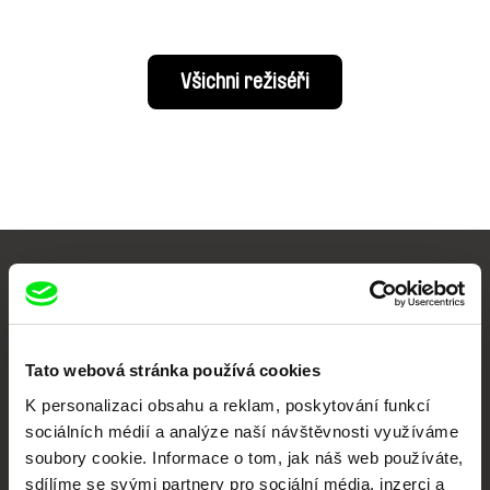
Všichni režiséři
Vaše online
dokumentární kino
Tato webová stránka používá cookies
Nové festivalové filmy
každý týden
K personalizaci obsahu a reklam, poskytování funkcí
sociálních médií a analýze naší návštěvnosti využíváme
soubory cookie. Informace o tom, jak náš web používáte,
Portál DAFilms.cz je výsledkem tvůrčí spolupráce 7 klíčových evropských
sdílíme se svými partnery pro sociální média, inzerci a