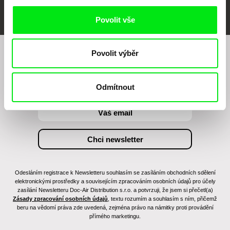
Povolit vše
Povolit výběr
Chcete být pravidelně informováni o našem
filmovém programu?
Odmítnout
Odesláním registrace k Newsletteru souhlasím se zasíláním obchodních sdělení
elektronickými prostředky a souvisejícím zpracováním osobních údajů pro účely
zasílání Newsletteru Doc-Air Distribution s.r.o. a potvrzuji, že jsem si přečetl(a)
Zásady zpracování osobních údajů
, textu rozumím a souhlasím s ním, přičemž
beru na vědomí práva zde uvedená, zejména právo na námitky proti provádění
přímého marketingu.