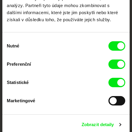
festivalů dokumentárního filmu sdružených do Doc Alliance. Naším cílem je
analýzy. Partneři tyto údaje mohou zkombinovat s
posouvat hranice dokumentárního filmu, propagovat jeho rozmanitost a
podporovat kvalitní autorské filmy.
dalšími informacemi, které jste jim poskytli nebo které
Členové Doc Alliance
získali v důsledku toho, že používáte jejich služby.
Výběr
Nutné
souhlasu
Preferenční
CPH:DOX
Doclisboa
Millennium Docs
DOK Leipzig
Against Gravity
Statistické
Marketingové
Zobrazit detaily
FIDMarseille
MFDF Ji.hlava
Visions du Réel