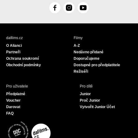
F
I
Y
a
n
o
c
s
u
e
t
T
b
a
u
dafilms.cz
Filmy
o
g
b
O Alianci
A-Z
o
r
e
Partneři
Nedávno přidané
k
a
Ochrana soukromí
Doporučujeme
m
Obchodní podmínky
Dostupné pro předplatitele
Režiséři
Pro uživatele
Pro dítě
Předplatné
Junior
Voucher
Proč Junior
Darovat
Vytvořit Junior Účet
FAQ