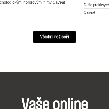
ychologickými hororovými filmy
Caveat
Duše prokletýc
Caveat
Všichni režiséři
Vaše online