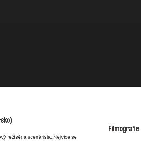
rsko)
Filmografie
vý režisér a scenárista. Nejvíce se