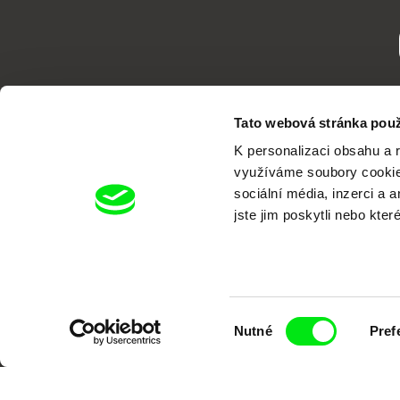
Tato webová stránka použ
K personalizaci obsahu a 
využíváme soubory cookie.
sociální média, inzerci a 
jste jim poskytli nebo kter
Portál DAFilms.cz je výsledkem tvůr
Alliance. Naším cílem je posouvat hr
Výběr
Nutné
Pref
souhlasu