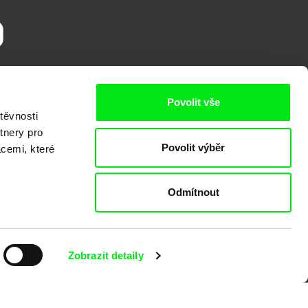
o
Povolit vše
těvnosti
tnery pro
Povolit výběr
acemi, které
kumentárního filmu sdružených do Doc
Odmítnout
nitost a podporovat kvalitní autorské
Zobrazit detaily