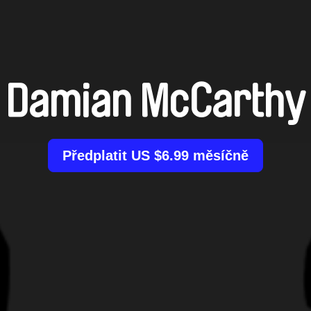
Damian McCarthy
Předplatit US $6.99 měsíčně