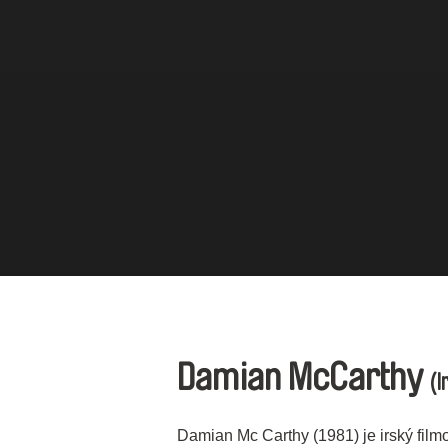
Damian McCarthy
(I
Damian Mc Carthy (1981) je irský filmo