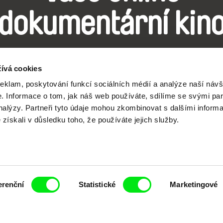
dokumentární kin
Nové festivalové filmy
ívá cookies
každý týden
reklam, poskytování funkcí sociálních médií a analýze naší návš
 Informace o tom, jak náš web používáte, sdílíme se svými par
analýzy. Partneři tyto údaje mohou zkombinovat s dalšími inform
é získali v důsledku toho, že používáte jejich služby.
čí spolupráce 7 klíčových evropských festivalů do
anice dokumentárního filmu, propagovat jeho rozma
filmy.
Členové Doc Alliance
erenční
Statistické
Marketingové