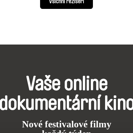
Všichni režiséři
Vaše online
dokumentární kin
Nové festivalové filmy