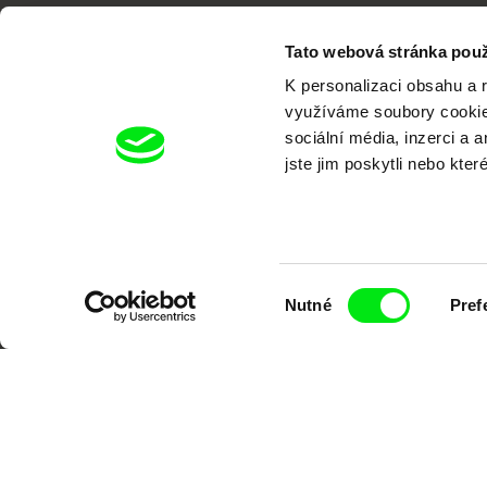
Tato webová stránka použ
K personalizaci obsahu a 
využíváme soubory cookie.
sociální média, inzerci a 
Portál DAFilms.cz je výsledkem tvůr
jste jim poskytli nebo kter
Alliance. Naším cílem je posouvat hr
Výběr
Nutné
Pref
souhlasu