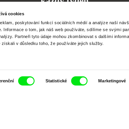
každý týden
ívá cookies
reklam, poskytování funkcí sociálních médií a analýze naší návš
 Informace o tom, jak náš web používáte, sdílíme se svými par
analýzy. Partneři tyto údaje mohou zkombinovat s dalšími inform
čí spolupráce 7 klíčových evropských festivalů do
é získali v důsledku toho, že používáte jejich služby.
anice dokumentárního filmu, propagovat jeho rozma
filmy.
Členové Doc Alliance
erenční
Statistické
Marketingové