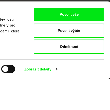
Povolit vše
těvnosti
tnery pro
Povolit výběr
acemi, které
kumentárního filmu sdružených do Doc
nitost a podporovat kvalitní autorské
Odmítnout
Zobrazit detaily