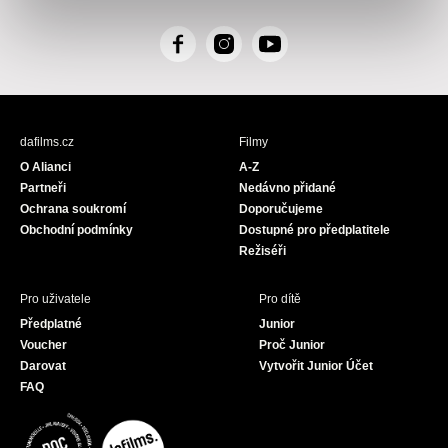
F
I
Y
a
n
o
c
s
u
e
t
T
b
a
u
dafilms.cz
Filmy
o
g
b
O Alianci
A-Z
o
r
e
Partneři
Nedávno přidané
k
a
Ochrana soukromí
Doporučujeme
m
Obchodní podmínky
Dostupné pro předplatitele
Režiséři
Pro uživatele
Pro dítě
Předplatné
Junior
Voucher
Proč Junior
Darovat
Vytvořit Junior Účet
FAQ