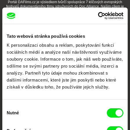
Portál DAFilms.cz je výsledkem tvůrčí spolupráce 7 klíčových evropských
festivalů dokumentárního filmu sdružených do Doc Alliance. Naším cílem je
posouvat hranice dokumentárního filmu, propagovat jeho rozmanitost a
podporovat kvalitní autorské filmy.
Členové Doc Alliance
Tato webová stránka používá cookies
K personalizaci obsahu a reklam, poskytování funkcí
sociálních médií a analýze naší návštěvnosti využíváme
soubory cookie. Informace o tom, jak náš web používáte,
sdílíme se svými partnery pro sociální média, inzerci a
analýzy. Partneři tyto údaje mohou zkombinovat s
CPH:DOX
Doclisboa
Millennium Docs
DOK Leipzig
dalšími informacemi, které jste jim poskytli nebo které
Against Gravity
získali v důsledku toho, že používáte jejich služby.
Výběr
Nutné
souhlasu