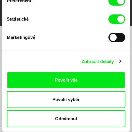
Preferenční
FIDMarseille
MFDF Ji.hlava
Visions du Réel
Statistické
Marketingové
Chcete být pravidelně informováni o našem
filmovém programu?
Zobrazit detaily
Povolit vše
Povolit výběr
Odesláním registrace k Newsletteru souhlasím se zasíláním obchodních sdělení
elektronickými prostředky a souvisejícím zpracováním osobních údajů pro účely
zasílání Newsletteru Doc-Air Distribution s.r.o. a potvrzuji, že jsem si přečetl(a)
Odmítnout
Zásady zpracování osobních údajů
, textu rozumím a souhlasím s ním, přičemž
beru na vědomí práva zde uvedená, zejména právo na námitky proti provádění
přímého marketingu.