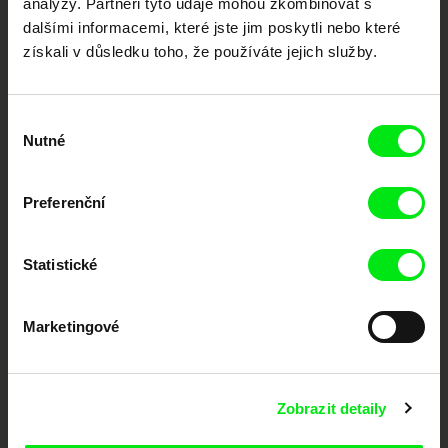
analýzy. Partneři tyto údaje mohou zkombinovat s
podporovat kvalitní autorské filmy.
dalšími informacemi, které jste jim poskytli nebo které
Členové Doc Alliance
získali v důsledku toho, že používáte jejich služby.
Výběr
Nutné
souhlasu
Preferenční
CPH:DOX
Doclisboa
Millennium Docs
DOK Leipzig
Against Gravity
Statistické
Marketingové
Zobrazit detaily
FIDMarseille
MFDF Ji.hlava
Visions du Réel