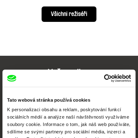
Všichni režiséři
Vaše online
dokumentární kino
Nové festivalové filmy
Tato webová stránka používá cookies
každý týden
K personalizaci obsahu a reklam, poskytování funkcí
sociálních médií a analýze naší návštěvnosti využíváme
soubory cookie. Informace o tom, jak náš web používáte,
Portál DAFilms.cz je výsledkem tvůrčí spolupráce 7 klíčových evropských
festivalů dokumentárního filmu sdružených do Doc Alliance. Naším cílem je
sdílíme se svými partnery pro sociální média, inzerci a
posouvat hranice dokumentárního filmu, propagovat jeho rozmanitost a