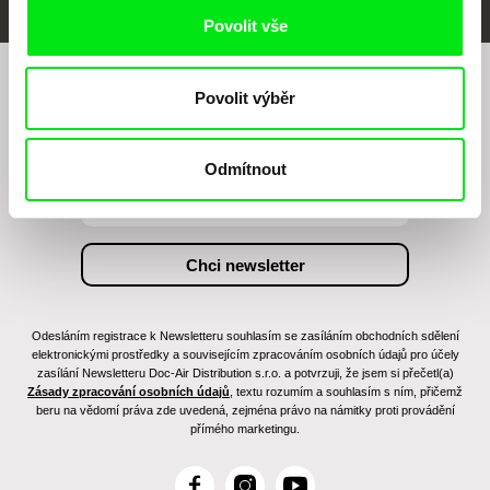
Povolit vše
Povolit výběr
Chcete být pravidelně informováni o našem
filmovém programu?
Odmítnout
Odesláním registrace k Newsletteru souhlasím se zasíláním obchodních sdělení
elektronickými prostředky a souvisejícím zpracováním osobních údajů pro účely
zasílání Newsletteru Doc-Air Distribution s.r.o. a potvrzuji, že jsem si přečetl(a)
Zásady zpracování osobních údajů
, textu rozumím a souhlasím s ním, přičemž
beru na vědomí práva zde uvedená, zejména právo na námitky proti provádění
přímého marketingu.