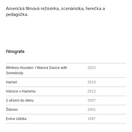
Americká filmová režisérka, scenáristka, herečka a
pedagožka.
Filmografie
Whitney Houston: I Wanna Dance with
2022
Somebody
Harriet
2019
Vánoce v Harlemu
2013
Z vězení do éteru
2007
Šílenec
2001
Evina zátoka
1997