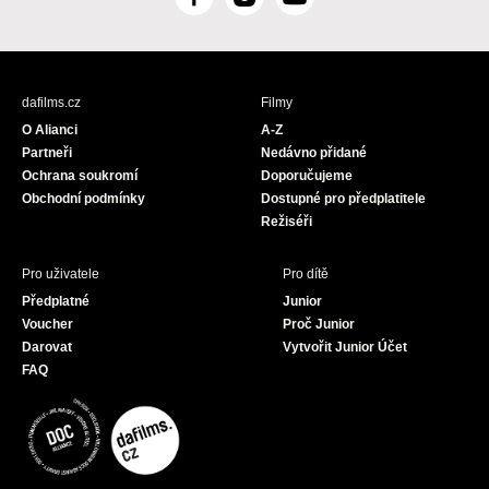
F
I
Y
a
n
o
c
s
u
e
t
T
b
a
u
dafilms.cz
Filmy
o
g
b
O Alianci
A-Z
o
r
e
Partneři
Nedávno přidané
k
a
Ochrana soukromí
Doporučujeme
m
Obchodní podmínky
Dostupné pro předplatitele
Režiséři
Pro uživatele
Pro dítě
Předplatné
Junior
Voucher
Proč Junior
Darovat
Vytvořit Junior Účet
FAQ