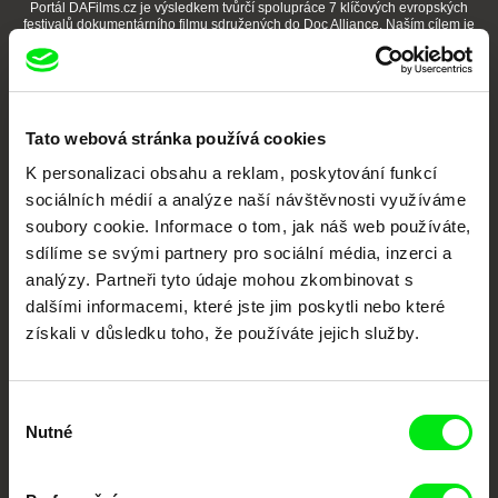
Portál DAFilms.cz je výsledkem tvůrčí spolupráce 7 klíčových evropských
festivalů dokumentárního filmu sdružených do Doc Alliance. Naším cílem je
posouvat hranice dokumentárního filmu, propagovat jeho rozmanitost a
podporovat kvalitní autorské filmy.
Členové Doc Alliance
Tato webová stránka používá cookies
K personalizaci obsahu a reklam, poskytování funkcí
sociálních médií a analýze naší návštěvnosti využíváme
soubory cookie. Informace o tom, jak náš web používáte,
sdílíme se svými partnery pro sociální média, inzerci a
analýzy. Partneři tyto údaje mohou zkombinovat s
CPH:DOX
Doclisboa
Millennium Docs
DOK Leipzig
dalšími informacemi, které jste jim poskytli nebo které
Against Gravity
získali v důsledku toho, že používáte jejich služby.
Výběr
Nutné
souhlasu