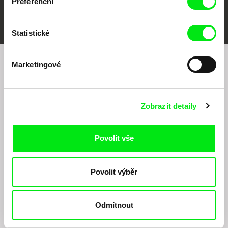
Preferenční
FIDMarseille
MFDF Ji.hlava
Visions du Réel
Statistické
Marketingové
Chcete být pravidelně informováni o našem
filmovém programu?
Zobrazit detaily
Povolit vše
Povolit výběr
Odesláním registrace k Newsletteru souhlasím se zasíláním obchodních sdělení
elektronickými prostředky a souvisejícím zpracováním osobních údajů pro účely
zasílání Newsletteru Doc-Air Distribution s.r.o. a potvrzuji, že jsem si přečetl(a)
Odmítnout
Zásady zpracování osobních údajů
, textu rozumím a souhlasím s ním, přičemž
beru na vědomí práva zde uvedená, zejména právo na námitky proti provádění
přímého marketingu.