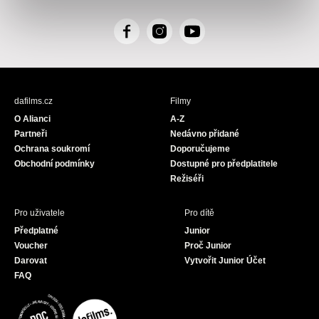
F
I
Y
a
n
o
c
s
u
e
t
T
b
a
u
dafilms.cz
Filmy
o
g
b
O Alianci
A-Z
o
r
e
Partneři
Nedávno přidané
k
a
Ochrana soukromí
Doporučujeme
m
Obchodní podmínky
Dostupné pro předplatitele
Režiséři
Pro uživatele
Pro dítě
Předplatné
Junior
Voucher
Proč Junior
Darovat
Vytvořit Junior Účet
FAQ