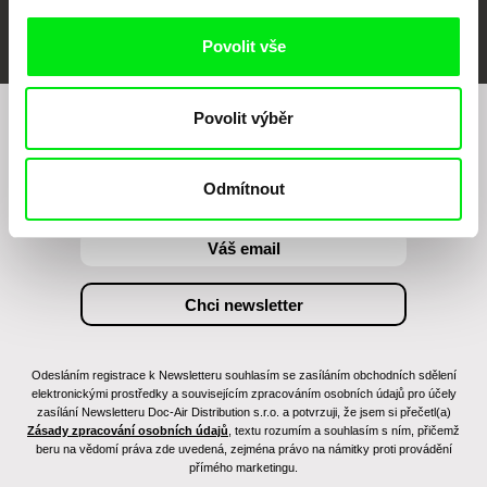
FIDMarseille
MFDF Ji.hlava
Visions du Réel
Povolit vše
Povolit výběr
Chcete být pravidelně informováni o našem
filmovém programu?
Odmítnout
Odesláním registrace k Newsletteru souhlasím se zasíláním obchodních sdělení
elektronickými prostředky a souvisejícím zpracováním osobních údajů pro účely
zasílání Newsletteru Doc-Air Distribution s.r.o. a potvrzuji, že jsem si přečetl(a)
Zásady zpracování osobních údajů
, textu rozumím a souhlasím s ním, přičemž
beru na vědomí práva zde uvedená, zejména právo na námitky proti provádění
přímého marketingu.