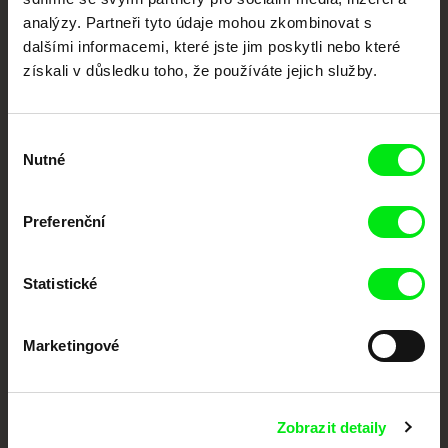
festivalů dokumentárního filmu sdružených do Doc Alliance. Naším cílem je
analýzy. Partneři tyto údaje mohou zkombinovat s
posouvat hranice dokumentárního filmu, propagovat jeho rozmanitost a
podporovat kvalitní autorské filmy.
dalšími informacemi, které jste jim poskytli nebo které
Členové Doc Alliance
získali v důsledku toho, že používáte jejich služby.
Výběr
Nutné
souhlasu
Preferenční
CPH:DOX
Doclisboa
Millennium Docs
DOK Leipzig
Against Gravity
Statistické
Marketingové
Zobrazit detaily