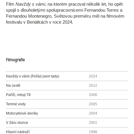
Film
Navždy s vámi
, na kterém pracoval několik let, ho opět
spojil s dlouholetými spolupracovnicemi Fernandou Torres a
Fernandou Montenegro. Světovou premiéru měl na filmovém
festivalu v Benátkách v roce 2024.
Filmografie
Navždy s vámi (Pořád jsem tady)
2024
Na cestě
2012
Paříži, miluji Tě
2006
Temné vody
2005
Motocyklové deníky
2004
V žáru slunce
2001
Hlavní nádraží
1998