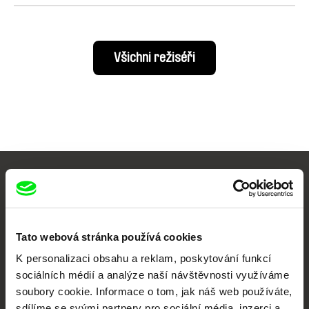
Všichni režiséři
Vaše online
dokumentární kino
Tato webová stránka používá cookies
Nové festivalové filmy
K personalizaci obsahu a reklam, poskytování funkcí
každý týden
sociálních médií a analýze naší návštěvnosti využíváme
soubory cookie. Informace o tom, jak náš web používáte,
sdílíme se svými partnery pro sociální média, inzerci a
Portál DAFilms.cz je výsledkem tvůrčí spolupráce 7 klíčových evropských