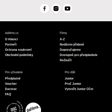
F
I
Y
a
n
o
c
s
u
e
t
T
b
a
u
dafilms.cz
Filmy
o
g
b
O Alianci
A-Z
o
r
e
Partneři
Nedávno přidané
k
a
Ochrana soukromí
Doporučujeme
m
Obchodní podmínky
Dostupné pro předplatitele
Režiséři
Pro uživatele
Pro dítě
Předplatné
Junior
Voucher
Proč Junior
Darovat
Vytvořit Junior Účet
FAQ