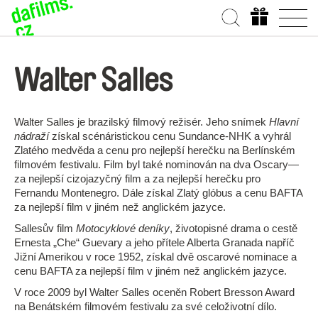
Walter Salles
Walter Salles je brazilský filmový režisér. Jeho snímek
Hlavní
nádraží
získal scénáristickou cenu Sundance-NHK a vyhrál
Zlatého medvěda a cenu pro nejlepší herečku na Berlínském
filmovém festivalu. Film byl také nominován na dva Oscary—
za nejlepší cizojazyčný film a za nejlepší herečku pro
Fernandu Montenegro. Dále získal Zlatý glóbus a cenu BAFTA
za nejlepší film v jiném než anglickém jazyce.
Sallesův film
Motocyklové deníky
, životopisné drama o cestě
Ernesta „Che“ Guevary a jeho přítele Alberta Granada napříč
Jižní Amerikou v roce 1952, získal dvě oscarové nominace a
cenu BAFTA za nejlepší film v jiném než anglickém jazyce.
V roce 2009 byl Walter Salles oceněn Robert Bresson Award
na Benátském filmovém festivalu za své celoživotní dílo.