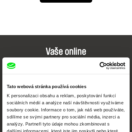
Vaše online
dokumentární kino
Nové festivalové filmy
každý týden
Tato webová stránka používá cookies
K personalizaci obsahu a reklam, poskytování funkcí
Portál DAFilms.cz je výsledkem tvůrčí spolupráce 7 klíčových evropských
sociálních médií a analýze naší návštěvnosti využíváme
festivalů dokumentárního filmu sdružených do Doc Alliance. Naším cílem je
soubory cookie. Informace o tom, jak náš web používáte,
posouvat hranice dokumentárního filmu, propagovat jeho rozmanitost a
podporovat kvalitní autorské filmy.
sdílíme se svými partnery pro sociální média, inzerci a
Členové Doc Alliance
analýzy. Partneři tyto údaje mohou zkombinovat s
dalšími informacemi, které jste jim poskytli nebo které