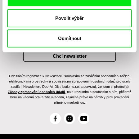
Chcete být pravidelně informováni o našem
filmovém programu?
Povolit výběr
Odmítnout
Odesláním registrace k Newsletteru souhlasím se zasíláním obchodních sdělení
elektronickými prostředky a souvisejícím zpracováním osobních údajů pro účely
zasílání Newsletteru Doc-Air Distribution s.r.o. a potvrzuji, že jsem si přečetl(a)
Zásady zpracování osobních údajů
, textu rozumím a souhlasím s ním, přičemž
beru na vědomí práva zde uvedená, zejména právo na námitky proti provádění
přímého marketingu.
F
I
Y
a
n
o
c
s
u