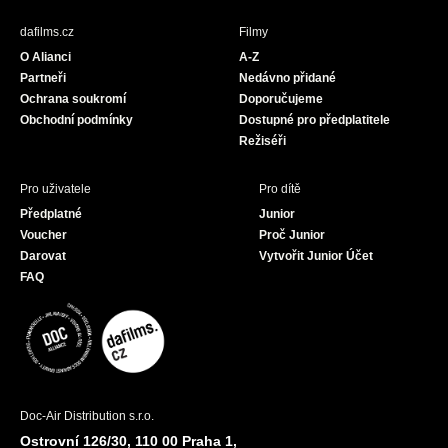
e
t
T
b
a
u
dafilms.cz
Filmy
o
g
b
O Alianci
A-Z
o
r
e
Partneři
Nedávno přidané
k
a
Ochrana soukromí
Doporučujeme
m
Obchodní podmínky
Dostupné pro předplatitele
Režiséři
Pro uživatele
Pro dítě
Předplatné
Junior
Voucher
Proč Junior
Darovat
Vytvořit Junior Účet
FAQ
Doc-Air Distribution s.r.o.
Ostrovní 126/30, 110 00 Praha 1,