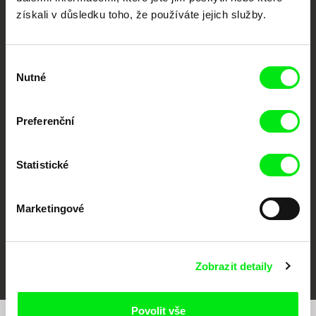
získali v důsledku toho, že používáte jejich služby.
Výběr
Nutné
souhlasu
CPH:DOX
Doclisboa
Millennium Docs
DOK Leipzig
Preferenční
Against Gravity
Statistické
Marketingové
FIDMarseille
MFDF Ji.hlava
Visions du Réel
Zobrazit detaily
Povolit vše