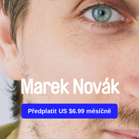
Marek Novák
Předplatit US $6.99 měsíčně