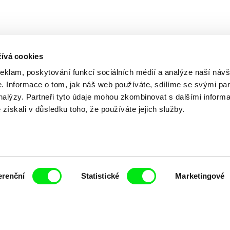
ívá cookies
reklam, poskytování funkcí sociálních médií a analýze naší návš
 Informace o tom, jak náš web používáte, sdílíme se svými par
analýzy. Partneři tyto údaje mohou zkombinovat s dalšími inform
Vaše online
é získali v důsledku toho, že používáte jejich služby.
dokumentární kin
erenční
Statistické
Marketingové
Nové festivalové filmy
každý týden