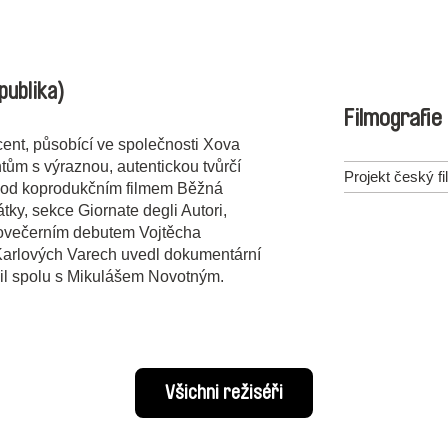
publika)
Filmografie
ent, působící ve společnosti Xova
tům s výraznou, autentickou tvůrčí
Projekt český fi
 pod koprodukčním filmem Běžná
ky, sekce Giornate degli Autori,
elovečerním debutem Vojtěcha
 Karlových Varech uvedl dokumentární
očil spolu s Mikulášem Novotným.
Všichni režiséři