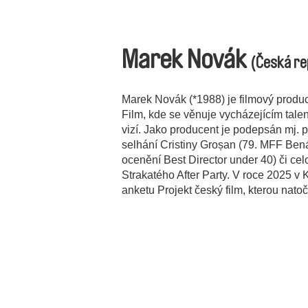
Marek Novák
(Česká re
Marek Novák (*1988) je filmový produc
Film, kde se věnuje vycházejícím talen
vizí. Jako producent je podepsán mj.
selhání Cristiny Groșan (79. MFF Benát
ocenění Best Director under 40) či c
Strakatého After Party. V roce 2025 v
anketu Projekt český film, kterou nat