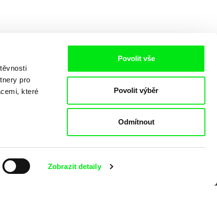
Povolit vše
těvnosti
tnery pro
Povolit výběr
acemi, které
Odmítnout
o
Zobrazit detaily