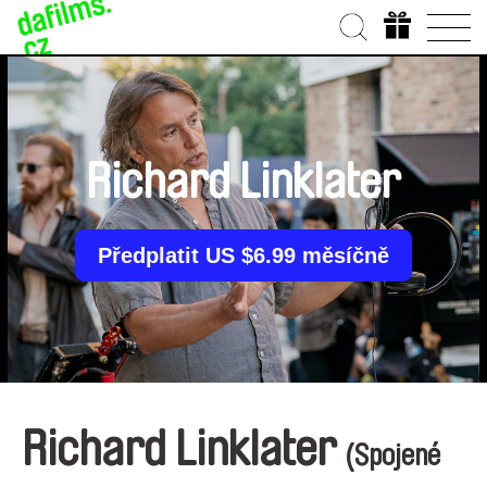
Richard Linklater
Předplatit US $6.99 měsíčně
Richard Linklater
(Spojené