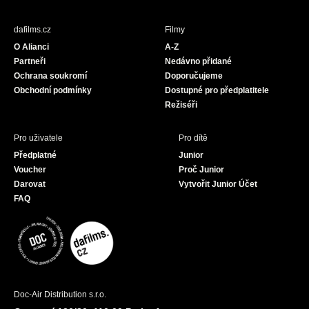
e
t
T
b
a
u
dafilms.cz
Filmy
o
g
b
O Alianci
A-Z
o
r
e
Partneři
Nedávno přidané
k
a
Ochrana soukromí
Doporučujeme
m
Obchodní podmínky
Dostupné pro předplatitele
Režiséři
Pro uživatele
Pro dítě
Předplatné
Junior
Voucher
Proč Junior
Darovat
Vytvořit Junior Účet
FAQ
Doc-Air Distribution s.r.o.