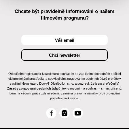
Chcete být pravidelně informováni o našem
filmovém programu?
Odesláním registrace k Newsletteru souhlasím se zasíláním obchodních sdělení
elektronickými prostředky a souvisejícím zpracováním osobních údajů pro účely
zasílání Newsletteru Doc-Air Distribution s.r.o. a potvrzuji, že jsem si přečetl(a)
Zásady zpracování osobních údajů
, textu rozumím a souhlasím s ním, přičemž
beru na vědomí práva zde uvedená, zejména právo na námitky proti provádění
přímého marketingu.
F
I
Y
a
n
o
c
s
u