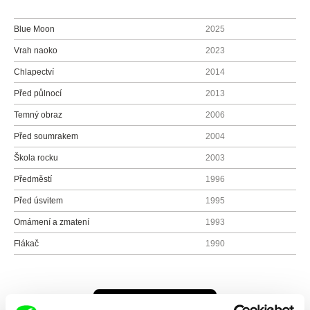
Blue Moon
2025
Vrah naoko
2023
Chlapectví
2014
Před půlnocí
2013
Temný obraz
2006
Před soumrakem
2004
Škola rocku
2003
Předměstí
1996
Před úsvitem
1995
Omámení a zmatení
1993
Flákač
1990
Všichni režiséři