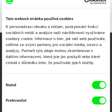
Tato webová stránka používá cookies
K personalizaci obsahu a reklam, poskytování funkcí
sociálních médií a analýze naší návštěvnosti využíváme
soubory cookie. Informace o tom, jak náš web používáte,
sdílíme se svými partnery pro sociální média, inzerci a
Vaše online
analýzy. Partneři tyto údaje mohou zkombinovat s
dokumentární kino
dalšími informacemi, které jste jim poskytli nebo které
získali v důsledku toho, že používáte jejich služby.
Nové festivalové filmy
každý týden
Výběr
Nutné
souhlasu
Portál DAFilms.cz je výsledkem tvůrčí spolupráce 7 klíčových evropských
festivalů dokumentárního filmu sdružených do Doc Alliance. Naším cílem je
posouvat hranice dokumentárního filmu, propagovat jeho rozmanitost a
Preferenční
podporovat kvalitní autorské filmy.
Členové Doc Alliance