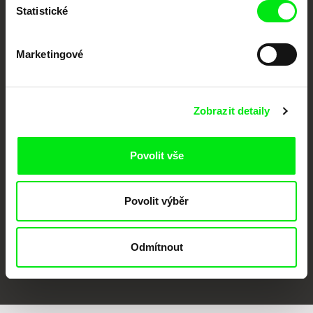
Statistické
Marketingové
Zobrazit detaily
CPH:DOX
Doclisboa
Millennium Docs
DOK Leipzig
Against Gravity
Povolit vše
Povolit výběr
Odmítnout
FIDMarseille
MFDF Ji.hlava
Visions du Réel