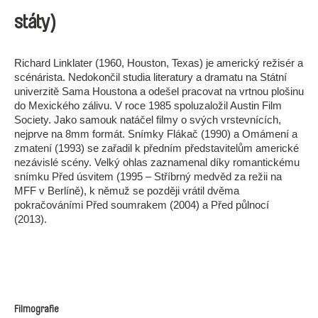
státy)
Richard Linklater (1960, Houston, Texas) je americký režisér a
scénárista. Nedokončil studia literatury a dramatu na Státní
univerzitě Sama Houstona a odešel pracovat na vrtnou plošinu
do Mexického zálivu. V roce 1985 spoluzaložil Austin Film
Society. Jako samouk natáčel filmy o svých vrstevnících,
nejprve na 8mm formát. Snímky Flákač (1990) a Omámení a
zmatení (1993) se zařadil k předním představitelům americké
nezávislé scény. Velký ohlas zaznamenal díky romantickému
snímku Před úsvitem (1995 – Stříbrný medvěd za režii na
MFF v Berlíně), k němuž se později vrátil dvěma
pokračováními Před soumrakem (2004) a Před půlnocí
(2013).
Filmografie