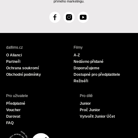
přímého marketingu.
F
I
Y
a
n
o
c
s
u
e
t
T
b
a
u
dafilms.cz
Filmy
o
g
b
O Alianci
A-Z
o
r
e
Partneři
Nedávno přidané
k
a
Ochrana soukromí
Doporučujeme
m
Obchodní podmínky
Dostupné pro předplatitele
Režiséři
Pro uživatele
Pro dítě
Předplatné
Junior
Voucher
Proč Junior
Darovat
Vytvořit Junior Účet
FAQ