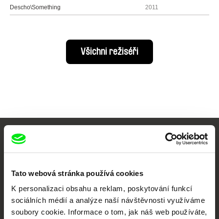
Descho\Something
2011
Všichni režiséři
Vaše online
dokumentární kino
Tato webová stránka používá cookies
Nové festivalové filmy
K personalizaci obsahu a reklam, poskytování funkcí
každý týden
sociálních médií a analýze naší návštěvnosti využíváme
soubory cookie. Informace o tom, jak náš web používáte,