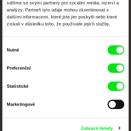
sdílíme se svými partnery pro sociální média, inzerci a
Portál DAFilms.cz je výsledkem tvůrčí spolupráce 7 klíčových evropských
analýzy. Partneři tyto údaje mohou zkombinovat s
festivalů dokumentárního filmu sdružených do Doc Alliance. Naším cílem je
posouvat hranice dokumentárního filmu, propagovat jeho rozmanitost a
dalšími informacemi, které jste jim poskytli nebo které
podporovat kvalitní autorské filmy.
získali v důsledku toho, že používáte jejich služby.
Členové Doc Alliance
Výběr
Nutné
souhlasu
Preferenční
CPH:DOX
Doclisboa
Millennium Docs
DOK Leipzig
Statistické
Against Gravity
Marketingové
Zobrazit detaily