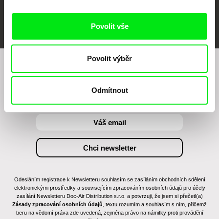
FIDMarseille
MFDF Ji.hlava
Visions du Réel
Povolit vše
Povolit výběr
Chcete být pravidelně informováni o našem
filmovém programu?
Odmítnout
Odesláním registrace k Newsletteru souhlasím se zasíláním obchodních sdělení
elektronickými prostředky a souvisejícím zpracováním osobních údajů pro účely
zasílání Newsletteru Doc-Air Distribution s.r.o. a potvrzuji, že jsem si přečetl(a)
Zásady zpracování osobních údajů
, textu rozumím a souhlasím s ním, přičemž
beru na vědomí práva zde uvedená, zejména právo na námitky proti provádění