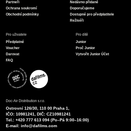
Partneři
Nedávno přidané
k
a
Ochrana soukromí
Doporučujeme
m
Obchodní podmínky
Dostupné pro předplatitele
Režiséři
Pro uživatele
Pro dítě
Předplatné
Junior
Voucher
Proč Junior
Darovat
Vytvořit Junior Účet
FAQ
Doc-Air Distribution s.r.o.
Ostrovní 126/30, 110 00 Praha 1,
IČO: 10981241, DIČ: CZ10981241
Tel.: +420 777 613 094 (Po–Pá 9:00–16:00)
E-mail:
info@dafilms.com