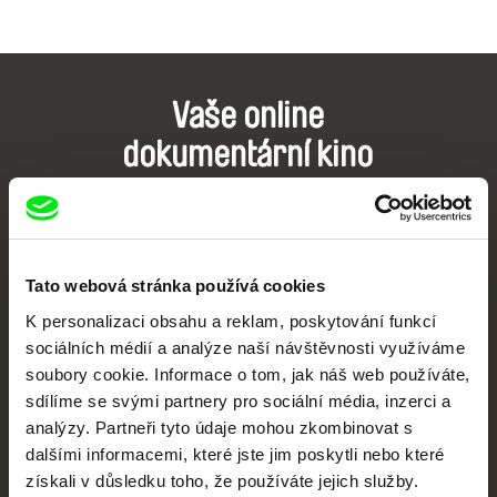
Vaše online
dokumentární kino
Nové festivalové filmy
každý týden
Tato webová stránka používá cookies
Portál DAFilms.cz je výsledkem tvůrčí spolupráce 7 klíčových evropských
K personalizaci obsahu a reklam, poskytování funkcí
festivalů dokumentárního filmu sdružených do Doc Alliance. Naším cílem je
posouvat hranice dokumentárního filmu, propagovat jeho rozmanitost a
sociálních médií a analýze naší návštěvnosti využíváme
podporovat kvalitní autorské filmy.
soubory cookie. Informace o tom, jak náš web používáte,
Členové Doc Alliance
sdílíme se svými partnery pro sociální média, inzerci a
analýzy. Partneři tyto údaje mohou zkombinovat s
dalšími informacemi, které jste jim poskytli nebo které
získali v důsledku toho, že používáte jejich služby.