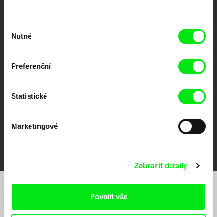
Výběr
Nutné
souhlasu
CPH:DOX
Doclisboa
Millennium Docs
DOK Leipzig
Against Gravity
Preferenční
Statistické
Marketingové
FIDMarseille
MFDF Ji.hlava
Visions du Réel
Zobrazit detaily
Chcete být pravidelně informováni o našem
Povolit vše
filmovém programu?