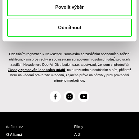
Povolit výběr
Odmítnout
Odesláním registrace k Newsletteru souhlasím se zasíláním obchodních sdělení
elektronickými prostředky a souvisejícím zpracováním osobních údajů pro účely
zasílání Newsletteru Doc-Air Distribution s.r.o. a potvrzuji, že jsem si přečetl(a)
Zásady zpracování osobních údajů
, textu rozumím a souhlasím s ním, přičemž
beru na vědomí práva zde uvedená, zejména právo na námitky proti provádění
přímého marketingu.
F
I
Y
a
n
o
c
s
u
e
t
T
b
a
u
dafilms.cz
Filmy
o
g
b
O Alianci
A-Z
o
r
e