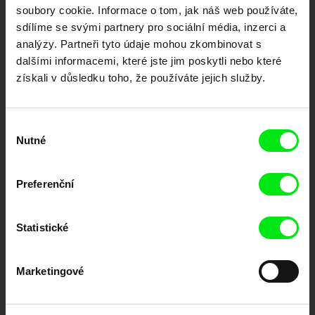
každý týden
soubory cookie. Informace o tom, jak náš web používáte,
sdílíme se svými partnery pro sociální média, inzerci a
analýzy. Partneři tyto údaje mohou zkombinovat s
Portál DAFilms.cz je výsledkem tvůrčí spolupráce 7 klíčových evropských
dalšími informacemi, které jste jim poskytli nebo které
festivalů dokumentárního filmu sdružených do Doc Alliance. Naším cílem je
posouvat hranice dokumentárního filmu, propagovat jeho rozmanitost a
získali v důsledku toho, že používáte jejich služby.
podporovat kvalitní autorské filmy.
Členové Doc Alliance
Výběr
Nutné
souhlasu
Preferenční
Statistické
CPH:DOX
Doclisboa
Millennium Docs
DOK Leipzig
Against Gravity
Marketingové