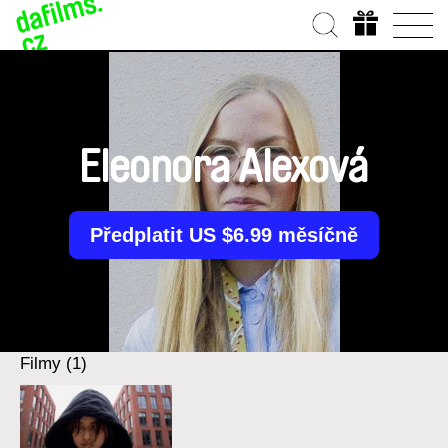
Eleonora Alexová
Předplatit US $6.99 měsíčně
Filmy (1)