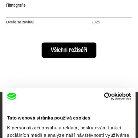
Filmografie
Dveře se zavírají
2025
Všichni režiséři
Vaše online
Tato webová stránka používá cookies
dokumentární kino
K personalizaci obsahu a reklam, poskytování funkcí
Nové festivalové filmy
sociálních médií a analýze naší návštěvnosti využíváme