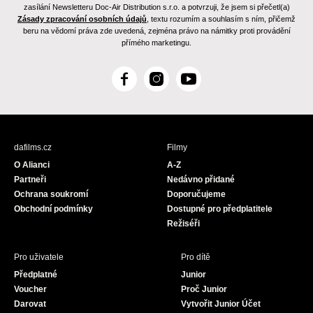
zasílání Newsletteru Doc-Air Distribution s.r.o. a potvrzuji, že jsem si přečetl(a)
Zásady zpracování osobních údajů
, textu rozumím a souhlasím s ním, přičemž
beru na vědomí práva zde uvedená, zejména právo na námitky proti provádění
přímého marketingu.
F
I
Y
a
n
o
c
s
u
e
t
T
b
a
u
dafilms.cz
Filmy
o
g
b
O Alianci
A-Z
o
r
e
Partneři
Nedávno přidané
k
a
Ochrana soukromí
Doporučujeme
m
Obchodní podmínky
Dostupné pro předplatitele
Režiséři
Pro uživatele
Pro dítě
Předplatné
Junior
Voucher
Proč Junior
Darovat
Vytvořit Junior Účet