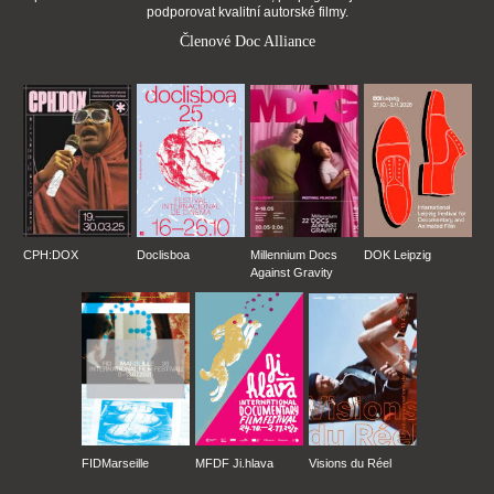
podporovat kvalitní autorské filmy.
Členové Doc Alliance
CPH:DOX
Doclisboa
Millennium Docs
DOK Leipzig
Against Gravity
FIDMarseille
MFDF Ji.hlava
Visions du Réel