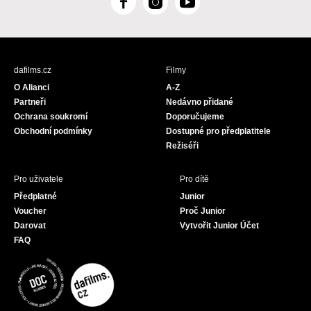
F
I
Y
a
n
o
c
s
u
e
t
T
b
a
u
dafilms.cz
Filmy
o
g
b
O Alianci
A-Z
o
r
e
Partneři
Nedávno přidané
k
a
Ochrana soukromí
Doporučujeme
m
Obchodní podmínky
Dostupné pro předplatitele
Režiséři
Pro uživatele
Pro dítě
Předplatné
Junior
Voucher
Proč Junior
Darovat
Vytvořit Junior Účet
FAQ