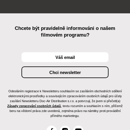
Chcete být pravidelně informováni o našem
filmovém programu?
Odesláním registrace k Newsletteru souhlasím se zasíláním obchodních sdělení
elektronickými prostředky a souvisejícím zpracováním osobních údajů pro účely
zasílání Newsletteru Doc-Air Distribution s.r.o. a potvrzuji, že jsem si přečetl(a)
Zásady zpracování osobních údajů
, textu rozumím a souhlasím s ním, přičemž
beru na vědomí práva zde uvedená, zejména právo na námitky proti provádění
přímého marketingu.