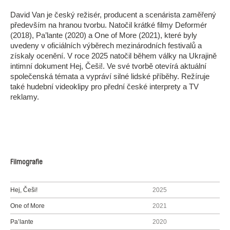
David Van je český režisér, producent a scenárista zaměřený
především na hranou tvorbu. Natočil krátké filmy Deformér
(2018), Pa’lante (2020) a One of More (2021), které byly
uvedeny v oficiálních výběrech mezinárodních festivalů a
získaly ocenění. V roce 2025 natočil během války na Ukrajině
intimní dokument Hej, Češi!. Ve své tvorbě otevírá aktuální
společenská témata a vypráví silné lidské příběhy. Režíruje
také hudební videoklipy pro přední české interprety a TV
reklamy.
Filmografie
Hej, Češi!
2025
One of More
2021
Pa’lante
2020