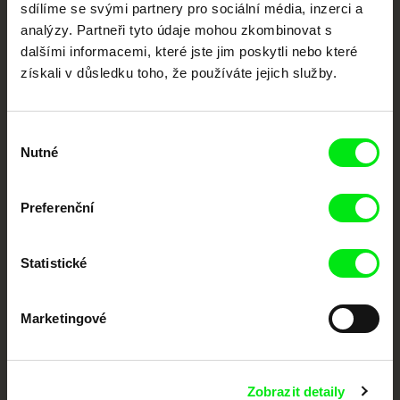
sdílíme se svými partnery pro sociální média, inzerci a
Portál DAFilms.cz je výsledkem tvůrčí spolupráce 7 klíčových evropských
analýzy. Partneři tyto údaje mohou zkombinovat s
festivalů dokumentárního filmu sdružených do Doc Alliance. Naším cílem je
posouvat hranice dokumentárního filmu, propagovat jeho rozmanitost a
dalšími informacemi, které jste jim poskytli nebo které
podporovat kvalitní autorské filmy.
získali v důsledku toho, že používáte jejich služby.
Členové Doc Alliance
Výběr
Nutné
souhlasu
Preferenční
CPH:DOX
Doclisboa
Millennium Docs
DOK Leipzig
Statistické
Against Gravity
Marketingové
Zobrazit detaily