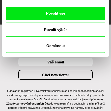
FIDMarseille
MFDF Ji.hlava
Visions du Réel
Povolit vše
Povolit výběr
Chcete být pravidelně informováni o našem
filmovém programu?
Odmítnout
Odesláním registrace k Newsletteru souhlasím se zasíláním obchodních sdělení
elektronickými prostředky a souvisejícím zpracováním osobních údajů pro účely
zasílání Newsletteru Doc-Air Distribution s.r.o. a potvrzuji, že jsem si přečetl(a)
Zásady zpracování osobních údajů
, textu rozumím a souhlasím s ním, přičemž
beru na vědomí práva zde uvedená, zejména právo na námitky proti provádění