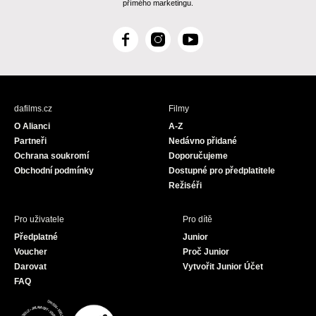
přímého marketingu.
F
I
Y
a
n
o
c
s
u
e
t
T
b
a
u
dafilms.cz
Filmy
o
g
b
O Alianci
A-Z
o
r
e
Partneři
Nedávno přidané
k
a
Ochrana soukromí
Doporučujeme
m
Obchodní podmínky
Dostupné pro předplatitele
Režiséři
Pro uživatele
Pro dítě
Předplatné
Junior
Voucher
Proč Junior
Darovat
Vytvořit Junior Účet
FAQ