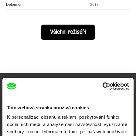
Deformér
2018
Všichni režiséři
Vaše online
dokumentární kino
Tato webová stránka používá cookies
Nové festivalové filmy
K personalizaci obsahu a reklam, poskytování funkcí
každý týden
sociálních médií a analýze naší návštěvnosti využíváme
soubory cookie. Informace o tom, jak náš web používáte,