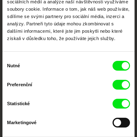
sociálních médií a analýze naší návštěvnosti využíváme
Nové festivalové filmy
soubory cookie. Informace o tom, jak náš web používáte,
každý týden
sdílíme se svými partnery pro sociální média, inzerci a
analýzy. Partneři tyto údaje mohou zkombinovat s
dalšími informacemi, které jste jim poskytli nebo které
Portál DAFilms.cz je výsledkem tvůrčí spolupráce 7 klíčových evropských
festivalů dokumentárního filmu sdružených do Doc Alliance. Naším cílem je
získali v důsledku toho, že používáte jejich služby.
posouvat hranice dokumentárního filmu, propagovat jeho rozmanitost a
podporovat kvalitní autorské filmy.
Členové Doc Alliance
Výběr
Nutné
souhlasu
Preferenční
Statistické
CPH:DOX
Doclisboa
Millennium Docs
DOK Leipzig
Against Gravity
Marketingové