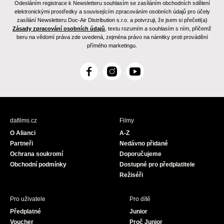
Odesláním registrace k Newsletteru souhlasím se zasíláním obchodních sdělení
elektronickými prostředky a souvisejícím zpracováním osobních údajů pro účely
zasílání Newsletteru Doc-Air Distribution s.r.o. a potvrzuji, že jsem si přečetl(a)
Zásady zpracování osobních údajů
, textu rozumím a souhlasím s ním, přičemž
beru na vědomí práva zde uvedená, zejména právo na námitky proti provádění
přímého marketingu.
F
I
Y
a
n
o
c
s
u
e
t
T
b
a
u
dafilms.cz
Filmy
o
g
b
O Alianci
A-Z
o
r
e
Partneři
Nedávno přidané
k
a
Ochrana soukromí
Doporučujeme
m
Obchodní podmínky
Dostupné pro předplatitele
Režiséři
Pro uživatele
Pro dítě
Předplatné
Junior
Voucher
Proč Junior