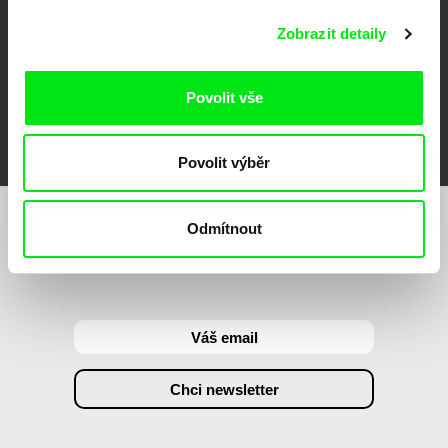
Zobrazit detaily
Povolit vše
FIDMarseille
MFDF Ji.hlava
Visions du Réel
Povolit výběr
Odmítnout
Chcete být pravidelně informováni o našem
filmovém programu?