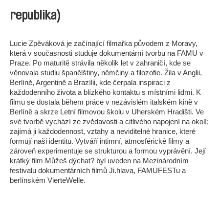
republika)
Lucie Zpěváková je začínající filmařka původem z Moravy,
která v současnosti studuje dokumentární tvorbu na FAMU v
Praze. Po maturitě strávila několik let v zahraničí, kde se
věnovala studiu španělštiny, němčiny a filozofie. Žila v Anglii,
Berlíně, Argentině a Brazílii, kde čerpala inspiraci z
každodenního života a blízkého kontaktu s místními lidmi. K
filmu se dostala během práce v nezávislém italském kině v
Berlíně a skrze Letní filmovou školu v Uherském Hradišti. Ve
své tvorbě vychází ze zvědavosti a citlivého napojení na okolí;
zajímá ji každodennost, vztahy a neviditelné hranice, které
formují naši identitu. Vytváří intimní, atmosférické filmy a
zároveň experimentuje se strukturou a formou vyprávění. Její
krátký film Můžeš dýchat? byl uveden na Mezinárodním
festivalu dokumentárních filmů Ji.hlava, FAMUFESTu a
berlínském VierteWelle.