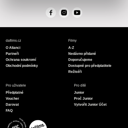
F
I
Y
a
n
o
c
s
u
e
t
T
b
a
u
dafilms.cz
Filmy
o
g
b
O Alianci
A-Z
o
r
e
Partneři
Nedávno přidané
k
a
Ochrana soukromí
Doporučujeme
m
Obchodní podmínky
Dostupné pro předplatitele
Režiséři
Pro uživatele
Pro dítě
Předplatné
Junior
Voucher
Proč Junior
Darovat
Vytvořit Junior Účet
FAQ