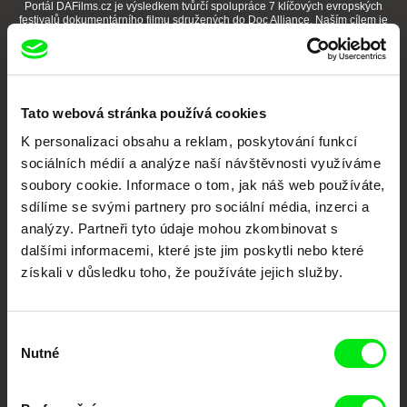
Portál DAFilms.cz je výsledkem tvůrčí spolupráce 7 klíčových evropských
festivalů dokumentárního filmu sdružených do Doc Alliance. Naším cílem je
posouvat hranice dokumentárního filmu, propagovat jeho rozmanitost a
podporovat kvalitní autorské filmy.
Členové Doc Alliance
Tato webová stránka používá cookies
K personalizaci obsahu a reklam, poskytování funkcí
sociálních médií a analýze naší návštěvnosti využíváme
soubory cookie. Informace o tom, jak náš web používáte,
sdílíme se svými partnery pro sociální média, inzerci a
analýzy. Partneři tyto údaje mohou zkombinovat s
CPH:DOX
Doclisboa
Millennium Docs
DOK Leipzig
dalšími informacemi, které jste jim poskytli nebo které
Against Gravity
získali v důsledku toho, že používáte jejich služby.
Výběr
Nutné
souhlasu