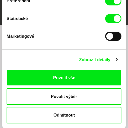
Preferenční
FIDMarseille
MFDF Ji.hlava
Visions du Réel
Statistické
Marketingové
Chcete být pravidelně informováni o našem
filmovém programu?
Zobrazit detaily
Povolit vše
Povolit výběr
Odesláním registrace k Newsletteru souhlasím se zasíláním obchodních sdělení
elektronickými prostředky a souvisejícím zpracováním osobních údajů pro účely
zasílání Newsletteru Doc-Air Distribution s.r.o. a potvrzuji, že jsem si přečetl(a)
Odmítnout
Zásady zpracování osobních údajů
, textu rozumím a souhlasím s ním, přičemž
beru na vědomí práva zde uvedená, zejména právo na námitky proti provádění
přímého marketingu.