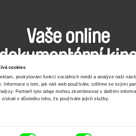
Vaše online
dokumentární kin
ívá cookies
Nové festivalové filmy
reklam, poskytování funkcí sociálních médií a analýze naší návš
 Informace o tom, jak náš web používáte, sdílíme se svými par
každý týden
analýzy. Partneři tyto údaje mohou zkombinovat s dalšími inform
é získali v důsledku toho, že používáte jejich služby.
čí spolupráce 7 klíčových evropských festivalů do
anice dokumentárního filmu, propagovat jeho rozma