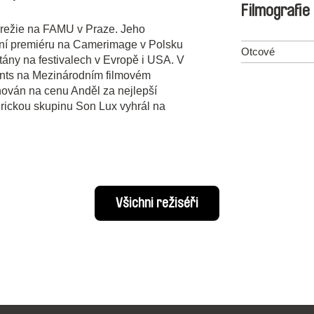
Filmografie
 režie na FAMU v Praze. Jeho
dní premiéru na Camerimage v Polsku
Otcové
tány na festivalech v Evropě i USA. V
ents na Mezinárodním filmovém
inován na cenu Anděl za nejlepší
erickou skupinu Son Lux vyhrál na
Všichni režiséři