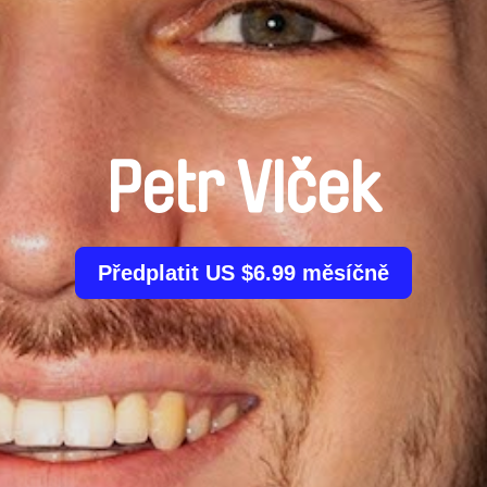
Petr Vlček
Předplatit US $6.99 měsíčně