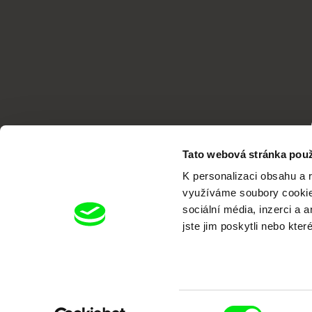
Tato webová stránka použ
K personalizaci obsahu a 
využíváme soubory cookie.
sociální média, inzerci a 
jste jim poskytli nebo kter
Portál DAFilms.cz je výsledkem tvůr
Alliance. Naším cílem je posouvat hr
Výběr