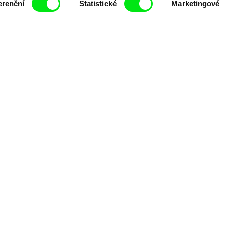
erenční
Statistické
Marketingové
filmy.
Členové Doc Alliance
lennium Docs Against
DOK Leipzig
FIDMarseille
vity