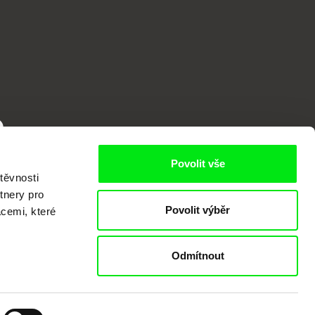
o
Povolit vše
těvnosti
tnery pro
Povolit výběr
acemi, které
Odmítnout
kumentárního filmu sdružených do Doc
nitost a podporovat kvalitní autorské