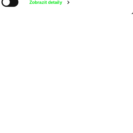
Zobrazit detaily
MFDF Ji.hlava
Visions du Réel