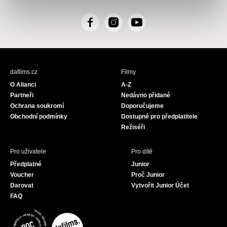
F
I
Y
a
n
o
c
s
u
e
t
T
b
a
u
dafilms.cz
Filmy
o
g
b
O Alianci
A-Z
o
r
e
Partneři
Nedávno přidané
k
a
Ochrana soukromí
Doporučujeme
m
Obchodní podmínky
Dostupné pro předplatitele
Režiséři
Pro uživatele
Pro dítě
Předplatné
Junior
Voucher
Proč Junior
Darovat
Vytvořit Junior Účet
FAQ