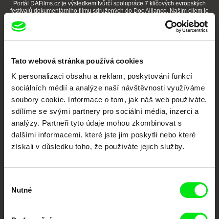
Portál DAFilms.cz je výsledkem tvůrčí spolupráce 7 klíčových evropských
festivalů dokumentárního filmu sdružených do Doc Alliance. Naším cílem je
posouvat hranice dokumentárního filmu, propagovat jeho rozmanitost a
podporovat kvalitní autorské filmy.
Členové Doc Alliance
Tato webová stránka používá cookies
K personalizaci obsahu a reklam, poskytování funkcí
sociálních médií a analýze naší návštěvnosti využíváme
soubory cookie. Informace o tom, jak náš web používáte,
sdílíme se svými partnery pro sociální média, inzerci a
analýzy. Partneři tyto údaje mohou zkombinovat s
CPH:DOX
Doclisboa
Millennium Docs
DOK Leipzig
dalšími informacemi, které jste jim poskytli nebo které
Against Gravity
získali v důsledku toho, že používáte jejich služby.
Výběr
Nutné
souhlasu