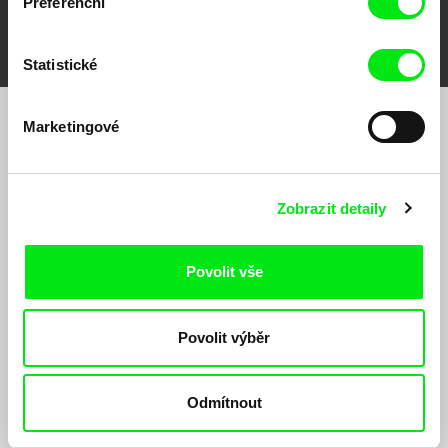
Preferenční
FIDMarseille
MFDF Ji.hlava
Visions du Réel
Statistické
Marketingové
Chcete být pravidelně informováni o našem
filmovém programu?
Zobrazit detaily
Povolit vše
Povolit výběr
Odesláním registrace k Newsletteru souhlasím se zasíláním obchodních sdělení
elektronickými prostředky a souvisejícím zpracováním osobních údajů pro účely
zasílání Newsletteru Doc-Air Distribution s.r.o. a potvrzuji, že jsem si přečetl(a)
Odmítnout
Zásady zpracování osobních údajů
, textu rozumím a souhlasím s ním, přičemž
beru na vědomí práva zde uvedená, zejména právo na námitky proti provádění
přímého marketingu.