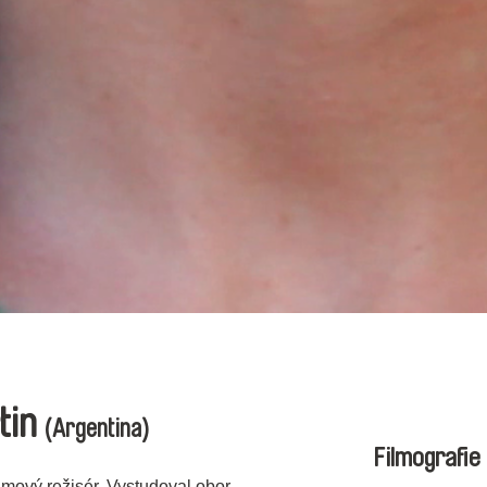
tin
(Argentina)
Filmografie
ilmový režisér. Vystudoval obor