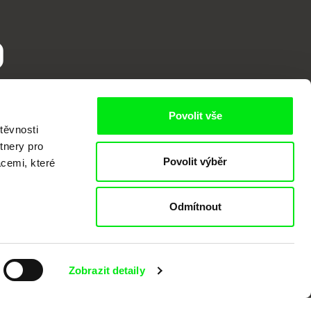
o
Povolit vše
těvnosti
tnery pro
Povolit výběr
acemi, které
Odmítnout
kumentárního filmu sdružených do Doc
nitost a podporovat kvalitní autorské
Zobrazit detaily