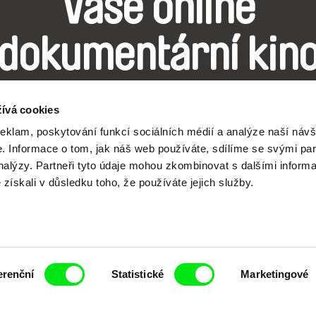
Vaše online
dokumentární kin
Nové festivalové filmy
ívá cookies
každý týden
reklam, poskytování funkcí sociálních médií a analýze naší návš
 Informace o tom, jak náš web používáte, sdílíme se svými par
analýzy. Partneři tyto údaje mohou zkombinovat s dalšími inform
é získali v důsledku toho, že používáte jejich služby.
čí spolupráce 7 klíčových evropských festivalů do
anice dokumentárního filmu, propagovat jeho rozma
filmy.
erenční
Statistické
Marketingové
Členové Doc Alliance