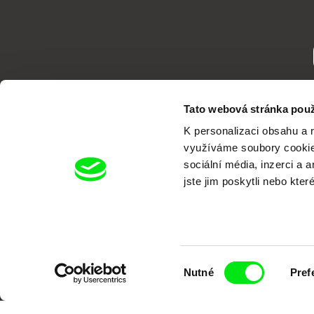
Tato webová stránka použ
K personalizaci obsahu a 
využíváme soubory cookie.
sociální média, inzerci a 
jste jim poskytli nebo kter
Portál DAFilms.cz je výsledkem tvůr
Alliance. Naším cílem je posouvat hr
Výběr
Nutné
Pref
souhlasu