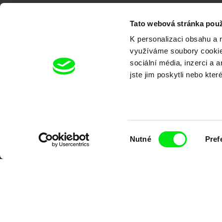
Tato webová stránka použ
K personalizaci obsahu a 
využíváme soubory cookie.
sociální média, inzerci a 
Portál DAFilms.cz je výsledkem tvůr
jste jim poskytli nebo kter
Alliance. Naším cílem je posouvat hr
Výběr
Nutné
Pref
souhlasu