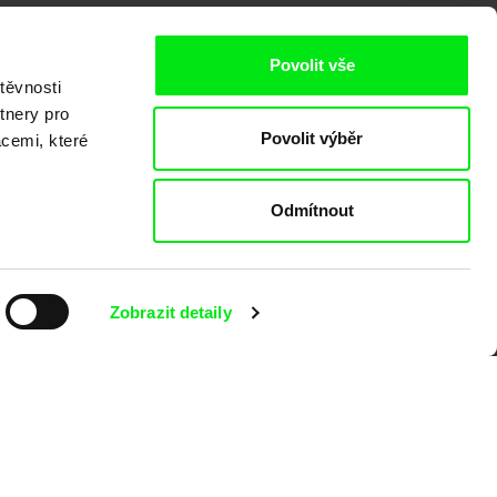
Povolit vše
těvnosti
tnery pro
Povolit výběr
acemi, které
kumentárního filmu sdružených do Doc
nitost a podporovat kvalitní autorské
Odmítnout
Zobrazit detaily