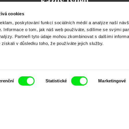
každý týden
ívá cookies
reklam, poskytování funkcí sociálních médií a analýze naší návš
 Informace o tom, jak náš web používáte, sdílíme se svými par
analýzy. Partneři tyto údaje mohou zkombinovat s dalšími inform
čí spolupráce 7 klíčových evropských festivalů do
é získali v důsledku toho, že používáte jejich služby.
anice dokumentárního filmu, propagovat jeho rozma
filmy.
Členové Doc Alliance
erenční
Statistické
Marketingové