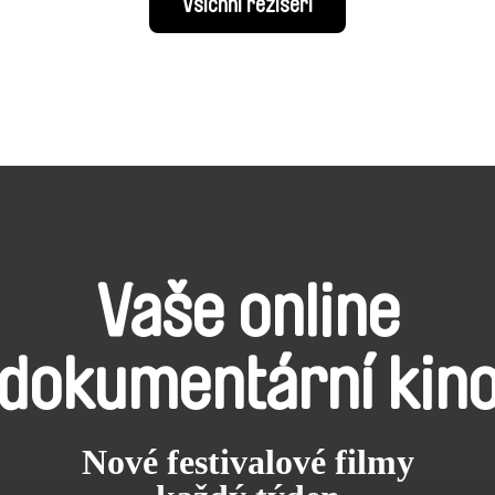
Všichni režiséři
Vaše online
dokumentární kin
Nové festivalové filmy