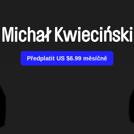
Michał Kwieciński
Předplatit US $6.99 měsíčně