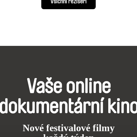
Všichni režiséři
Vaše online
dokumentární kin
Nové festivalové filmy