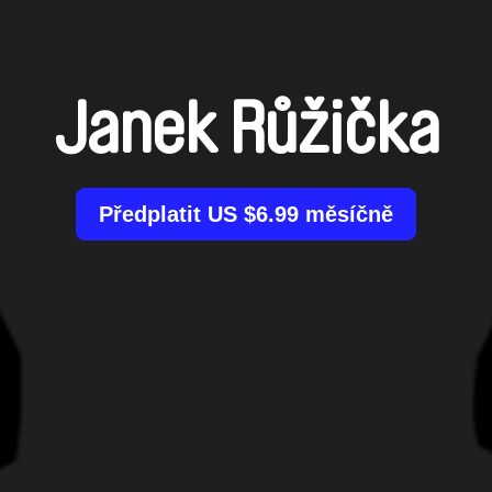
Janek Růžička
Předplatit US $6.99 měsíčně