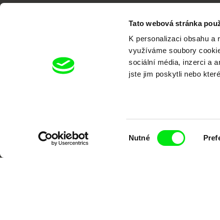
Tato webová stránka použ
K personalizaci obsahu a 
využíváme soubory cookie.
sociální média, inzerci a 
Portál DAFilms.cz je výsledkem tvůr
jste jim poskytli nebo kter
Alliance. Naším cílem je posouvat hr
Výběr
Nutné
Pref
souhlasu