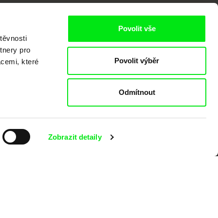
Povolit vše
těvnosti
tnery pro
Povolit výběr
acemi, které
kumentárního filmu sdružených do Doc
nitost a podporovat kvalitní autorské
Odmítnout
Zobrazit detaily