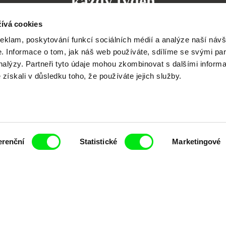
každý týden
ívá cookies
reklam, poskytování funkcí sociálních médií a analýze naší návš
 Informace o tom, jak náš web používáte, sdílíme se svými par
analýzy. Partneři tyto údaje mohou zkombinovat s dalšími inform
čí spolupráce 7 klíčových evropských festivalů do
é získali v důsledku toho, že používáte jejich služby.
anice dokumentárního filmu, propagovat jeho rozma
filmy.
Členové Doc Alliance
erenční
Statistické
Marketingové