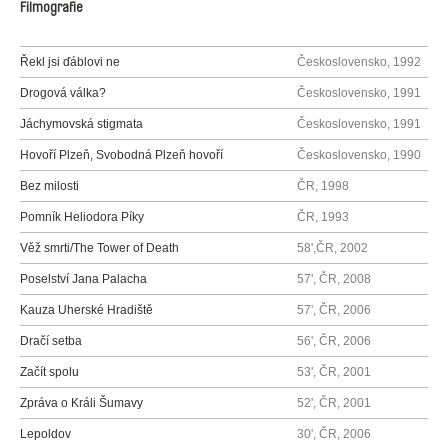
Filmografie
Řekl jsi ďáblovi ne
Československo, 1992
Drogová válka?
Československo, 1991
Jáchymovská stigmata
Československo, 1991
Hovoří Plzeň, Svobodná Plzeň hovoří
Československo, 1990
Bez milosti
ČR, 1998
Pomník Heliodora Píky
ČR, 1993
Věž smrti/The Tower of Death
58',ČR, 2002
Poselství Jana Palacha
57', ČR, 2008
Kauza Uherské Hradiště
57', ČR, 2006
Dračí setba
56', ČR, 2006
Začít spolu
53', ČR, 2001
Zpráva o Králi Šumavy
52', ČR, 2001
Lepoldov
30', ČR, 2006