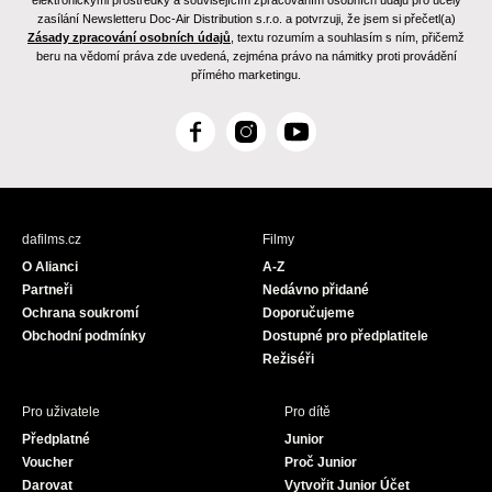
elektronickými prostředky a souvisejícím zpracováním osobních údajů pro účely
zasílání Newsletteru Doc-Air Distribution s.r.o. a potvrzuji, že jsem si přečetl(a)
Zásady zpracování osobních údajů
, textu rozumím a souhlasím s ním, přičemž
beru na vědomí práva zde uvedená, zejména právo na námitky proti provádění
přímého marketingu.
F
I
Y
a
n
o
c
s
u
e
t
T
b
a
u
dafilms.cz
Filmy
o
g
b
O Alianci
A-Z
o
r
e
Partneři
Nedávno přidané
k
a
Ochrana soukromí
Doporučujeme
m
Obchodní podmínky
Dostupné pro předplatitele
Režiséři
Pro uživatele
Pro dítě
Předplatné
Junior
Voucher
Proč Junior
Darovat
Vytvořit Junior Účet