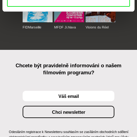
FIDMarseille
MFDF Ji.hlava
Visions du Réel
Chcete být pravidelně informováni o našem
filmovém programu?
Odesláním registrace k Newsletteru souhlasím se zasíláním obchodních sdělení