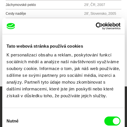
Jáchymovské peklo
29', ČR, 2007
Cesty naděje
28', Slovensko, 2005
Boj o paměť národa
25', ČR, 2007
Tato webová stránka používá cookies
Všichni režiséři
K personalizaci obsahu a reklam, poskytování funkcí
sociálních médií a analýze naší návštěvnosti využíváme
soubory cookie. Informace o tom, jak náš web používáte,
sdílíme se svými partnery pro sociální média, inzerci a
analýzy. Partneři tyto údaje mohou zkombinovat s
dalšími informacemi, které jste jim poskytli nebo které
získali v důsledku toho, že používáte jejich služby.
Vaše online
dokumentární kino
Výběr
Nutné
souhlasu
Nové festivalové filmy