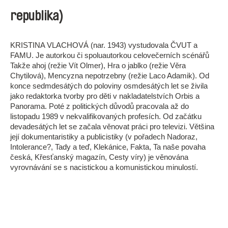
republika)
KRISTINA VLACHOVÁ (nar. 1943) vystudovala ČVUT a
FAMU. Je autorkou či spoluautorkou celovečerních scénářů
Takže ahoj (režie Vít Olmer), Hra o jablko (režie Věra
Chytilová), Mencyzna nepotrzebny (režie Laco Adamik). Od
konce sedmdesátých do poloviny osmdesátých let se živila
jako redaktorka tvorby pro děti v nakladatelstvích Orbis a
Panorama. Poté z politických důvodů pracovala až do
listopadu 1989 v nekvalifikovaných profesích. Od začátku
devadesátých let se začala věnovat práci pro televizi. Většina
její dokumentaristiky a publicistiky (v pořadech Nadoraz,
Intolerance?, Tady a teď, Klekánice, Fakta, Ta naše povaha
česká, Křesťanský magazín, Cesty víry) je věnována
vyrovnávání se s nacistickou a komunistickou minulostí.