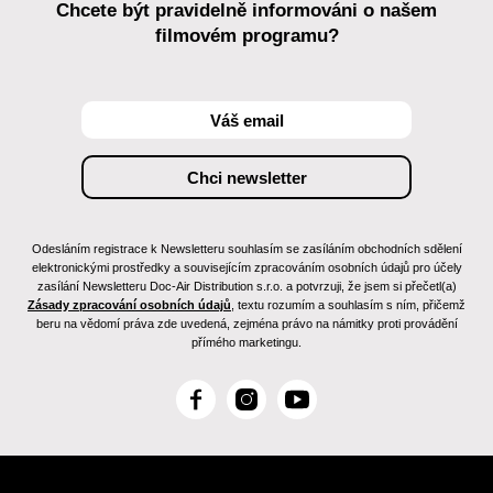
Chcete být pravidelně informováni o našem
filmovém programu?
Odesláním registrace k Newsletteru souhlasím se zasíláním obchodních sdělení
elektronickými prostředky a souvisejícím zpracováním osobních údajů pro účely
zasílání Newsletteru Doc-Air Distribution s.r.o. a potvrzuji, že jsem si přečetl(a)
Zásady zpracování osobních údajů
, textu rozumím a souhlasím s ním, přičemž
beru na vědomí práva zde uvedená, zejména právo na námitky proti provádění
přímého marketingu.
F
I
Y
a
n
o
c
s
u
e
t
T