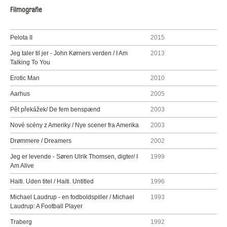
Filmografie
Pelota II
2015
Jeg taler til jer - John Kørners verden / I Am
2013
Talking To You
Erotic Man
2010
Aarhus
2005
Pět překážek/ De fem benspænd
2003
Nové scény z Ameriky / Nye scener fra Amerika
2003
Drømmere / Dreamers
2002
Jeg er levende - Søren Ulrik Thomsen, digter/ I
1999
Am Alive
Haiti. Uden titel / Haiti. Untitled
1996
Michael Laudrup - en fodboldspiller / Michael
1993
Laudrup: A Football Player
Traberg
1992