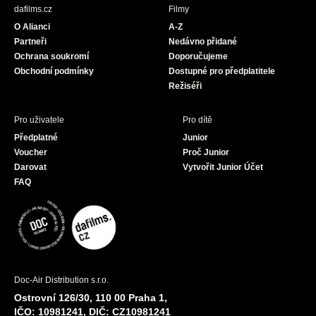
b
a
u
dafilms.cz
Filmy
o
g
b
O Alianci
A-Z
o
r
e
Partneři
Nedávno přidané
k
a
Ochrana soukromí
Doporučujeme
m
Obchodní podmínky
Dostupné pro předplatitele
Režiséři
Pro uživatele
Pro dítě
Předplatné
Junior
Voucher
Proč Junior
Darovat
Vytvořit Junior Účet
FAQ
Doc-Air Distribution s.r.o.
Ostrovní 126/30, 110 00 Praha 1,
IČO: 10981241, DIČ: CZ10981241