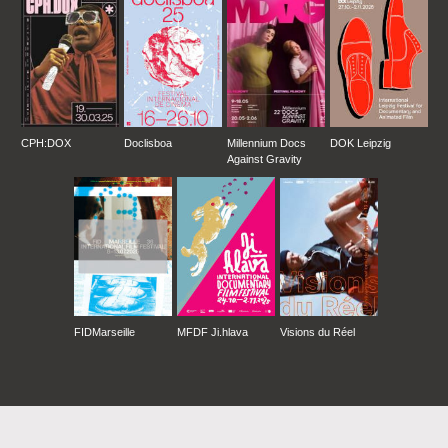
CPH:DOX
Doclisboa
Millennium Docs
DOK Leipzig
Against Gravity
FIDMarseille
MFDF Ji.hlava
Visions du Réel