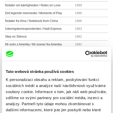
Notater om kærligheden / Notes on Love
1989
Det legende menneske / Moments of Play
1986
Notater fra Kina / Notebook from China
1986
Udenrigskorrespondenten / Haiti Express
1983
Step on Silence
1982
66 scén z Ameriky / 66 scener fra Amerika
1982
At danse Bournonville
1979
Kalule
1979
En forårsdag i Helvede / A Sunday in Hell
1976
Tato webová stránka používá cookies
Det gode og det onde / The Good and the Bad
1975
K personalizaci obsahu a reklam, poskytování funkcí
Den umulige time / The Impossible Hour
1974
sociálních médií a analýze naší návštěvnosti využíváme
soubory cookie. Informace o tom, jak náš web používáte,
Klaus Rifbjerg
1974
sdílíme se svými partnery pro sociální média, inzerci a
Stjernerne og vandbarerne / The Stars and the
1974
analýzy. Partneři tyto údaje mohou zkombinovat s
Water Carriers
dalšími informacemi, které jste jim poskytli nebo které
Kinesisk bordtennis / Chinese Ping-Pong
1972