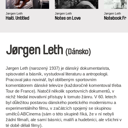
Jørgen Leth
Jørgen Leth
Jørgen Leth
Haiti. Untitled
Notes on Love
Notebook Fr
Jørgen Leth
(Dánsko)
Jørgen Leth (narozený 1937) je dánský dokumentarista,
spisovatel a básník, vystudoval literaturu a antropologii.
Pracoval jako novinář, byl oblíbeným sportovním
komentátorem dánské televize (každoročně komentoval třeba
Tour de France). Natočil několik sportovních dokumentů, v
nichž hledal inovativní přístupy k tomuto žánru. V 60. letech
byl důležitou postavou dánského poetického modernismu a
experimentálního filmu, v začátcích spojený se skupinou
umělců ABCinema (sám o této skupině říká, že v ní nebyli
žádní filmaři, ale samí básníci, malíři a hudebníci, ale všichni v
té době dělali filmy).