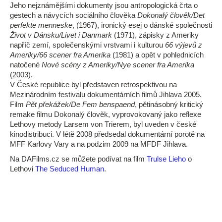
Jeho nejznámějšími dokumenty jsou antropologická črta o
gestech a návycích sociálního člověka
Dokonalý člověk/Det
perfekte menneske
, (1967), ironický esej o dánské společnosti
Život v Dánsku/Livet i Danmark
(1971), zápisky z Ameriky
napříč zemí, společenskými vrstvami i kulturou
66 výjevů z
Ameriky/66 scener fra Amerika
(1981) a opět v pohlednicích
natočené
Nové scény z Ameriky/Nye scener fra Amerika
(2003).
V České republice byl představen retrospektivou na
Mezinárodním festivalu dokumentárních filmů Jihlava 2005.
Film
Pět překážek/De Fem benspaend
, pětinásobný kritický
remake filmu Dokonalý člověk, vyprovokovaný jako reflexe
Lethovy metody Larsem von Trierem, byl uveden v české
kinodistribuci. V létě 2008 předsedal dokumentární porotě na
MFF Karlovy Vary a na podzim 2009 na MFDF Jihlava.
Na DAFilms.cz se můžete podívat na film
Trulse Lieho
o
Lethovi
The Seduced Human
.