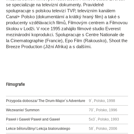
se specializuje na televizní dokumenty. Pravidelně
spolupracuje s polskou televizí TVP, televizním kanálem
Canal+ Polsko (dokumentární a krátký hraný film) a také s
producenty vzdělávacích filmů, Filmovým centrem a Filmovou
školou v Lodži. V roce 1995 zahájilo filmové studio Everest
mezinárodní koprodukci. Spolupracuje s Centre Nationale de
la Cinematographie (Francie), Epo Film (Rakousko), Shoot the
Breeze Production (Jižní Afrika) a s dalšími.
Filmografie
Przygoda dobosza/ The Drum-Major´s Adventure
9´, Polsko, 1998
Wezwanie/ Summon
70´, Polsko, 1996
Paweł i Gaweł/ Paweł and Gaweł
5x3´, Polsko, 1993
Lekce běloruštiny/ Lekcja bialoruskiego
58´, Polsko, 2006