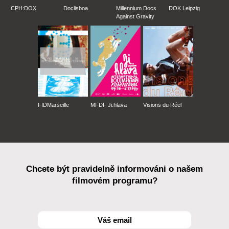
CPH:DOX
Doclisboa
Millennium Docs
DOK Leipzig
Against Gravity
FIDMarseille
MFDF Ji.hlava
Visions du Réel
Chcete být pravidelně informováni o našem
filmovém programu?