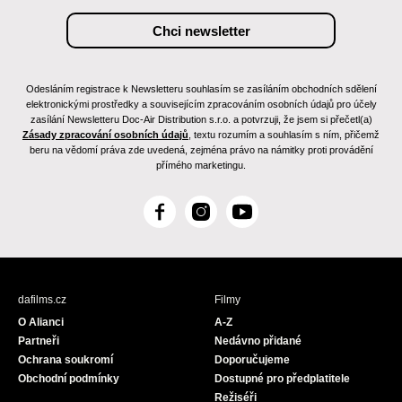
Odesláním registrace k Newsletteru souhlasím se zasíláním obchodních sdělení
elektronickými prostředky a souvisejícím zpracováním osobních údajů pro účely
zasílání Newsletteru Doc-Air Distribution s.r.o. a potvrzuji, že jsem si přečetl(a)
Zásady zpracování osobních údajů
, textu rozumím a souhlasím s ním, přičemž
beru na vědomí práva zde uvedená, zejména právo na námitky proti provádění
přímého marketingu.
F
I
Y
a
n
o
c
s
u
e
t
T
b
a
u
dafilms.cz
Filmy
o
g
b
O Alianci
A-Z
o
r
e
Partneři
Nedávno přidané
k
a
Ochrana soukromí
Doporučujeme
m
Obchodní podmínky
Dostupné pro předplatitele
Režiséři