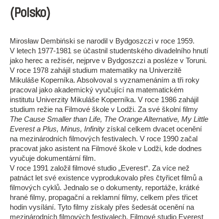
(Polsko)
Mirosław Dembiński se narodil v Bydgoszczi v roce 1959.
V letech 1977-1981 se účastnil studentského divadelního hnutí
jako herec a režisér, nejprve v Bydgoszczi a posléze v Toruni.
V roce 1978 zahájil studium matematiky na Univerzitě
Mikuláše Koperníka. Absolvoval s vyznamenáním a tři roky
pracoval jako akademický vyučující na matematickém
institutu Univerzity Mikuláše Koperníka. V roce 1986 zahájil
studium režie na Filmové škole v Lodži. Za své školní filmy
The Cause Smaller than Life, The Orange Alternative, My Little
Everest a Plus, Minus, Infinity
získal celkem dvacet ocenění
na mezinárodních filmových festivalech. V roce 1990 začal
pracovat jako asistent na Filmové škole v Lodži, kde dodnes
vyučuje dokumentární film.
V roce 1991 založil filmové studio „Everest“. Za více než
patnáct let své existence vyprodukovalo přes čtyřicet filmů a
filmových cyklů. Jednalo se o dokumenty, reportáže, krátké
hrané filmy, propagační a reklamní filmy, celkem přes třicet
hodin vysílání. Tyto filmy získaly přes šedesát ocenění na
mezinárodních filmových festivalech. Filmové studio Everest