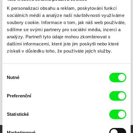
Daj siebie innym/ Give Yourself to the Others
25´, Polsko, 2002
K personalizaci obsahu a reklam, poskytování funkcí
sociálních médií a analýze naší návštěvnosti využíváme
Pomarańczowa Alternatywa/ Orange Alternative
21´, Polsko, 1989
soubory cookie. Informace o tom, jak náš web používáte,
Stawka mniejsza niż życie/ The Cause Smaller
21´, Polsko, 1987
sdílíme se svými partnery pro sociální média, inzerci a
than Life
analýzy. Partneři tyto údaje mohou zkombinovat s
Stuttgart
18´, Polsko, 1989
dalšími informacemi, které jste jim poskytli nebo které
Owoce ziemi czarnej/ Fruits of Black Soil
12´, Polsko, 1992
získali v důsledku toho, že používáte jejich služby.
Mój mały Everest/ My Little Everest
12´, Polsko, 1989
Výběr
Nutné
souhlasu
Všichni režiséři
Preferenční
Statistické
Marketingové