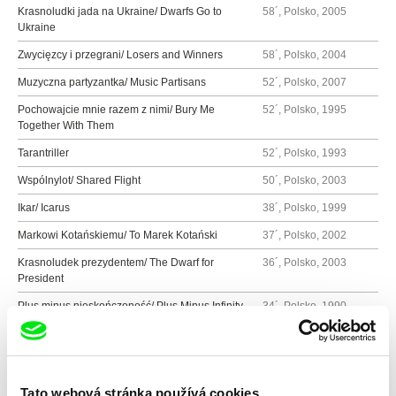
Krasnoludki jada na Ukraine/ Dwarfs Go to
58´, Polsko, 2005
Ukraine
Zwycięzcy i przegrani/ Losers and Winners
58´, Polsko, 2004
Muzyczna partyzantka/ Music Partisans
52´, Polsko, 2007
Pochowajcie mnie razem z nimi/ Bury Me
52´, Polsko, 1995
Together With Them
Tarantriller
52´, Polsko, 1993
Wspólnylot/ Shared Flight
50´, Polsko, 2003
Ikar/ Icarus
38´, Polsko, 1999
Markowi Kotańskiemu/ To Marek Kotański
37´, Polsko, 2002
Krasnoludek prezydentem/ The Dwarf for
36´, Polsko, 2003
President
Plus minus nieskończoność/ Plus Minus Infinity
34´, Polsko, 1990
Praszczur/ Granpa
26´, Polsko, 2005
Ganek
26´, Polsko, 1998
A ty co?/ What About You?
26´, Polsko, 1997
Tato webová stránka používá cookies