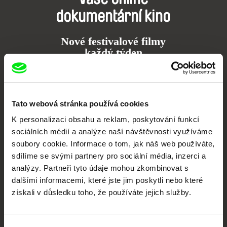
dokumentární kino
Nové festivalové filmy
každý týden
Portál DAFilms.cz je výsledkem tvůrčí spolupráce 7 klíčových evropských
festivalů dokumentárního filmu sdružených do Doc Alliance. Naším cílem je
posouvat hranice dokumentárního filmu, propagovat jeho rozmanitost a
Tato webová stránka používá cookies
podporovat kvalitní autorské filmy.
K personalizaci obsahu a reklam, poskytování funkcí
Členové Doc Alliance
sociálních médií a analýze naší návštěvnosti využíváme
soubory cookie. Informace o tom, jak náš web používáte,
sdílíme se svými partnery pro sociální média, inzerci a
analýzy. Partneři tyto údaje mohou zkombinovat s
dalšími informacemi, které jste jim poskytli nebo které
získali v důsledku toho, že používáte jejich služby.
CPH:DOX
Doclisboa
Millennium Docs
DOK Leipzig