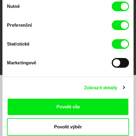
Výběr
Against Gravity
Nutné
souhlasu
Preferenční
Statistické
FIDMarseille
MFDF Ji.hlava
Visions du Réel
Marketingové
Zobrazit detaily
Chcete být pravidelně informováni o našem
filmovém programu?
Povolit vše
Povolit výběr