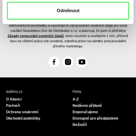
Odmítnout
Odesláním registrace k Newsletteru souhlasím se zasíláním obchodních sdělení
elektronickými prostředky a souvisejícím zpracováním osobních údajů pro účely
zasílání Newsletteru Doc-Air Distribution s.r.o. a potvrzuji, že jsem si přečetl(a)
Zásady zpracování osobních údajů
, textu rozumím a souhlasím s ním, přičemž
beru na vědomí práva zde uvedená, zejména právo na námitky proti provádění
přímého marketingu.
F
I
Y
a
n
o
c
s
u
e
t
T
b
a
u
dafilms.cz
Filmy
o
g
b
O Alianci
A-Z
o
r
e
Partneři
Nedávno přidané
k
a
Ochrana soukromí
Doporučujeme
m
Obchodní podmínky
Dostupné pro předplatitele
Režiséři