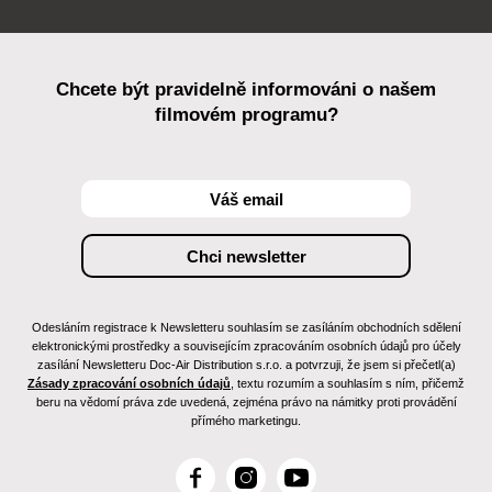
Chcete být pravidelně informováni o našem
filmovém programu?
Odesláním registrace k Newsletteru souhlasím se zasíláním obchodních sdělení
elektronickými prostředky a souvisejícím zpracováním osobních údajů pro účely
zasílání Newsletteru Doc-Air Distribution s.r.o. a potvrzuji, že jsem si přečetl(a)
Zásady zpracování osobních údajů
, textu rozumím a souhlasím s ním, přičemž
beru na vědomí práva zde uvedená, zejména právo na námitky proti provádění
přímého marketingu.
F
I
Y