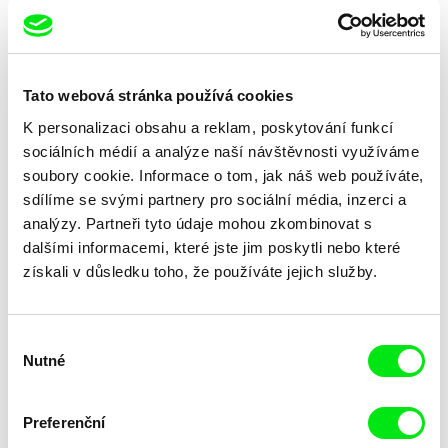
In Search of Beethoven
2009
Making War Horse - s Davidem Bickerstaffem
2009
Escape from Luanda
2007
Tato webová stránka používá cookies
Half Life: A Journey to Chernobyl - s Davidem
2006
K personalizaci obsahu a reklam, poskytování funkcí
Bickerstaffem
sociálních médií a analýze naší návštěvnosti využíváme
In Search of Mozart
2006
soubory cookie. Informace o tom, jak náš web používáte,
Těžká voda: Film pro Černobyl/ Heavy Water: A
2006
sdílíme se svými partnery pro sociální média, inzerci a
Film For Chernobyl - s Davidem Bickerstaffem
analýzy. Partneři tyto údaje mohou zkombinovat s
Tim Marlow on... MOMA
2005
dalšími informacemi, které jste jim poskytli nebo které
získali v důsledku toho, že používáte jejich služby.
The Boy Who Plays on the Buddhas of Bamiyan
2004
Great Artists with Tim Marlow
2001
Muhammad Ali: Through the Eyes of the World
2001
Výběr
Nutné
souhlasu
Nero's Golden House
2001
Ancient Inventions
1998
Preferenční