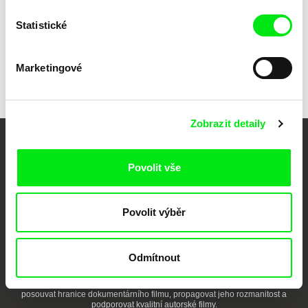
Všichni režiséři
Statistické
Marketingové
Zobrazit detaily
Vaše online
Povolit vše
dokumentární kino
Nové festivalové filmy
Povolit výběr
každý týden
Odmítnout
Portál DAFilms.cz je výsledkem tvůrčí spolupráce 7 klíčových evropských
festivalů dokumentárního filmu sdružených do Doc Alliance. Naším cílem je
posouvat hranice dokumentárního filmu, propagovat jeho rozmanitost a
podporovat kvalitní autorské filmy.