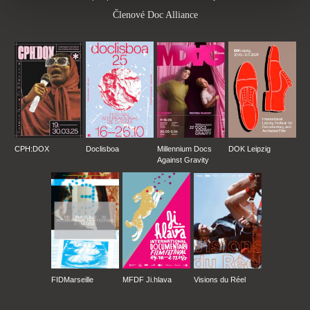
Členové Doc Alliance
CPH:DOX
Doclisboa
Millennium Docs
DOK Leipzig
Against Gravity
FIDMarseille
MFDF Ji.hlava
Visions du Réel