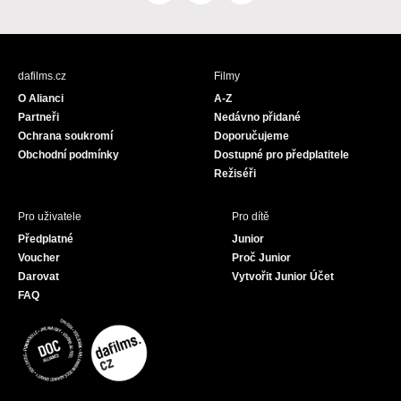
a
n
o
c
s
u
e
t
T
b
a
u
dafilms.cz
Filmy
o
g
b
O Alianci
A-Z
o
r
e
Partneři
Nedávno přidané
k
a
Ochrana soukromí
Doporučujeme
m
Obchodní podmínky
Dostupné pro předplatitele
Režiséři
Pro uživatele
Pro dítě
Předplatné
Junior
Voucher
Proč Junior
Darovat
Vytvořit Junior Účet
FAQ