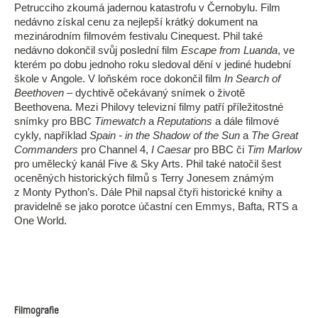
Petrucciho zkoumá jadernou katastrofu v Černobylu. Film
nedávno získal cenu za nejlepší krátký dokument na
mezinárodním filmovém festivalu Cinequest. Phil také
nedávno dokončil svůj poslední film
Escape from Luanda
, ve
kterém po dobu jednoho roku sledoval dění v jediné hudební
škole v Angole. V loňském roce dokončil film
In Search of
Beethoven
– dychtivě očekávaný snímek o životě
Beethovena. Mezi Philovy televizní filmy patří příležitostné
snímky pro BBC
Timewatch
a
Reputations
a dále filmové
cykly, například
Spain - in the Shadow of the Sun
a
The Great
Commanders
pro Channel 4,
I Caesar
pro BBC či
Tim Marlow
pro umělecký kanál Five & Sky Arts. Phil také natočil šest
oceněných historických filmů s Terry Jonesem známým
z Monty Python’s. Dále Phil napsal čtyři historické knihy a
pravidelně se jako porotce účastní cen Emmys, Bafta, RTS a
One World.
Filmografie