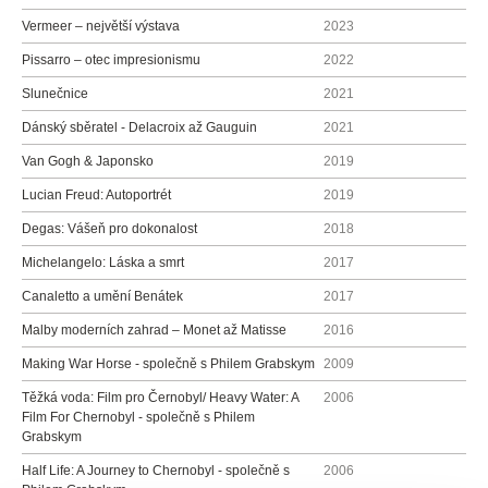
Vermeer – největší výstava
2023
Pissarro – otec impresionismu
2022
Slunečnice
2021
Dánský sběratel - Delacroix až Gauguin
2021
Van Gogh & Japonsko
2019
Lucian Freud: Autoportrét
2019
Degas: Vášeň pro dokonalost
2018
Michelangelo: Láska a smrt
2017
Canaletto a umění Benátek
2017
Malby moderních zahrad – Monet až Matisse
2016
Making War Horse - společně s Philem Grabskym
2009
Těžká voda: Film pro Černobyl/ Heavy Water: A
2006
Film For Chernobyl - společně s Philem
Grabskym
Half Life: A Journey to Chernobyl - společně s
2006