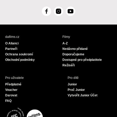
F
I
Y
a
n
o
c
s
u
e
t
T
b
a
u
dafilms.cz
Filmy
o
g
b
O Alianci
A-Z
o
r
e
Partneři
Nedávno přidané
k
a
Ochrana soukromí
Doporučujeme
m
Obchodní podmínky
Dostupné pro předplatitele
Režiséři
Pro uživatele
Pro dítě
Předplatné
Junior
Voucher
Proč Junior
Darovat
Vytvořit Junior Účet
FAQ