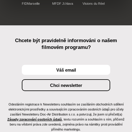
FIDMarseille
MFDF Ji.hlava
Visions du Réel
Chcete být pravidelně informováni o našem
filmovém programu?
Odesláním registrace k Newsletteru souhlasím se zasíláním obchodních sdělení
elektronickými prostředky a souvisejícím zpracováním osobních údajů pro účely
zasílání Newsletteru Doc-Air Distribution s.r.o. a potvrzuji, že jsem si přečetl(a)
Zásady zpracování osobních údajů
, textu rozumím a souhlasím s ním, přičemž
beru na vědomí práva zde uvedená, zejména právo na námitky proti provádění
přímého marketingu.