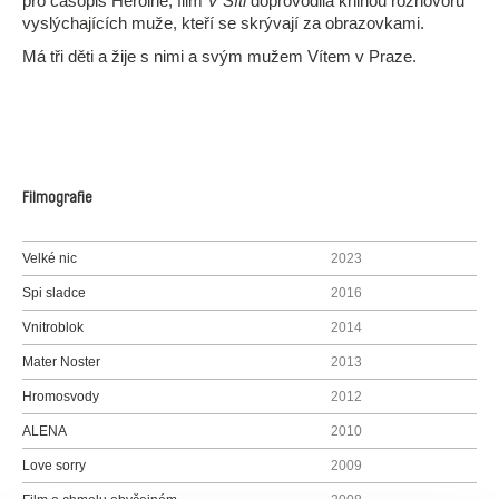
pro časopis Heroine, film
V Síti
doprovodila knihou rozhovorů
vyslýchajících muže, kteří se skrývají za obrazovkami.
Má tři děti a žije s nimi a svým mužem Vítem v Praze.
Filmografie
Velké nic
2023
Spi sladce
2016
Vnitroblok
2014
Mater Noster
2013
Hromosvody
2012
ALENA
2010
Love sorry
2009