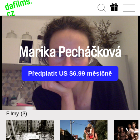
Marika Pecháčková
Předplatit US $6.99 měsíčně
Filmy (3)