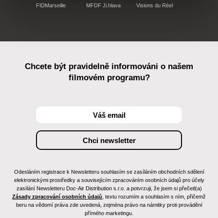
FIDMarseille
MFDF Ji.hlava
Visions du Réel
Chcete být pravidelně informováni o našem
filmovém programu?
Odesláním registrace k Newsletteru souhlasím se zasíláním obchodních sdělení
elektronickými prostředky a souvisejícím zpracováním osobních údajů pro účely
zasílání Newsletteru Doc-Air Distribution s.r.o. a potvrzuji, že jsem si přečetl(a)
Zásady zpracování osobních údajů
, textu rozumím a souhlasím s ním, přičemž
beru na vědomí práva zde uvedená, zejména právo na námitky proti provádění
přímého marketingu.