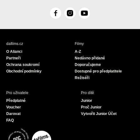
F
I
Y
a
n
o
c
s
u
e
t
T
b
a
u
dafilms.cz
Filmy
o
g
b
O Alianci
A-Z
o
r
e
Partneři
Nedávno přidané
k
a
Ochrana soukromí
Doporučujeme
m
Obchodní podmínky
Dostupné pro předplatitele
Režiséři
Pro uživatele
Pro dítě
Předplatné
Junior
Voucher
Proč Junior
Darovat
Vytvořit Junior Účet
FAQ