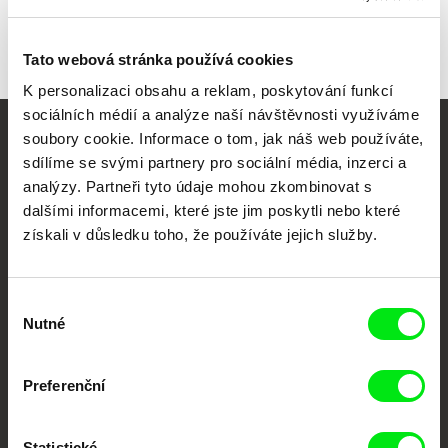
Tato webová stránka používá cookies
K personalizaci obsahu a reklam, poskytování funkcí
sociálních médií a analýze naší návštěvnosti využíváme
soubory cookie. Informace o tom, jak náš web používáte,
Vaše online
sdílíme se svými partnery pro sociální média, inzerci a
dokumentární kino
analýzy. Partneři tyto údaje mohou zkombinovat s
dalšími informacemi, které jste jim poskytli nebo které
získali v důsledku toho, že používáte jejich služby.
Nové festivalové filmy
každý týden
Výběr
Nutné
Portál DAFilms.cz je výsledkem tvůrčí spolupráce 7 klíčových evropských
souhlasu
festivalů dokumentárního filmu sdružených do Doc Alliance. Naším cílem je
posouvat hranice dokumentárního filmu, propagovat jeho rozmanitost a
podporovat kvalitní autorské filmy.
Preferenční
Členové Doc Alliance
Statistické