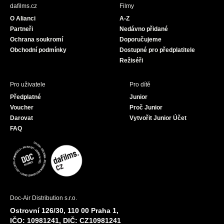
b
a
u
dafilms.cz
Filmy
o
g
b
O Alianci
A-Z
o
r
e
Partneři
Nedávno přidané
k
a
Ochrana soukromí
Doporučujeme
m
Obchodní podmínky
Dostupné pro předplatitele
Režiséři
Pro uživatele
Pro dítě
Předplatné
Junior
Voucher
Proč Junior
Darovat
Vytvořit Junior Účet
FAQ
Doc-Air Distribution s.r.o.
Ostrovní 126/30, 110 00 Praha 1,
IČO: 10981241, DIČ: CZ10981241