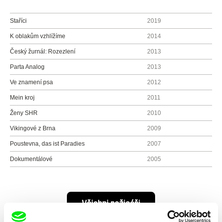
Staříci
2019
K oblakům vzhlížíme
2014
Český žurnál: Rozezlení
2013
Parta Analog
2013
Ve znamení psa
2012
Mein kroj
2011
Ženy SHR
2010
Vikingové z Brna
2009
Poustevna, das ist Paradies
2007
Dokumentálové
2005
Všichni režiséři