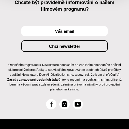
Chcete být pravidelně informováni o našem
filmovém programu?
Odesláním registrace k Newsletteru souhlasím se zasíláním obchodních sdělení
elektronickými prostředky a souvisejícím zpracováním osobních údajů pro účely
zasílání Newsletteru Doc-Air Distribution s.r.o. a potvrzuji, že jsem si přečetl(a)
Zásady zpracování osobních údajů
, textu rozumím a souhlasím s ním, přičemž
beru na vědomí práva zde uvedená, zejména právo na námitky proti provádění
přímého marketingu.
F
I
Y
a
n
o
c
s
u
e
t
T