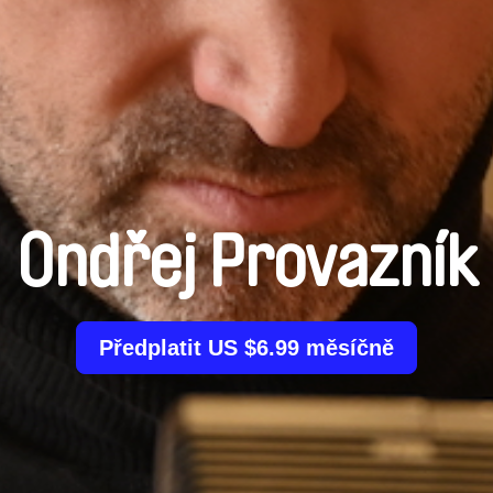
Ondřej Provazník
Předplatit US $6.99 měsíčně