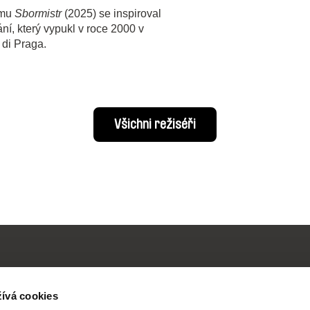
lmu
Sbormistr
(2025) se inspiroval
í, který vypukl v roce 2000 v
 di Praga.
Všichni režiséři
ívá cookies