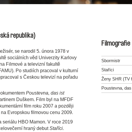
ská republika)
Filmografie
ežisér, se narodil 5. února 1978 v
ltě sociálních věd Univerzity Karlovy
Sbormistr
na Filmové a televizní fakultě
Staříci
MU). Po studiích pracoval v kulturní
upracoval s Českou televizí na pořadu
Ženy SHR (TV f
Poustevna, das 
m dokumentem
Poustevna, das ist
 Martinem Duškem. Film byl na MFDF
kumentární film roku 2007 a později
 na Evropskou filmovou cenu 2009.
 na seriálu HBO Mamon. V roce 2019
celovečerní hraný debut
Staříci.