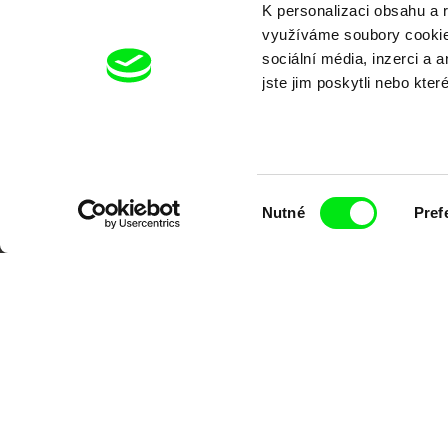
K personalizaci obsahu a 
využíváme soubory cookie.
sociální média, inzerci a 
jste jim poskytli nebo kter
Výběr
Nutné
Pref
souhlasu
Portál DAFilms.cz je výsledkem tvůr
Alliance. Naším cílem je posouvat hr