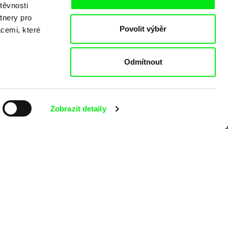
těvnosti
tnery pro
o
Povolit výběr
acemi, které
Odmítnout
Zobrazit detaily
kumentárního filmu sdružených do Doc
nitost a podporovat kvalitní autorské