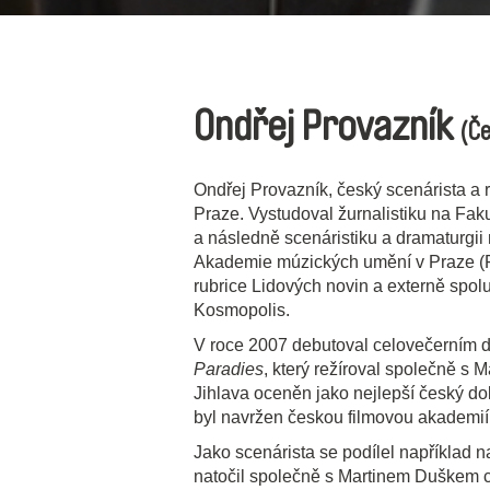
Ondřej Provazník
(Če
Ondřej Provazník, český scenárista a r
Praze. Vystudoval žurnalistiku na Faku
a následně scenáristiku a dramaturgii 
Akademie múzických umění v Praze (FA
rubrice Lidových novin a externě spol
Kosmopolis.
V roce 2007 debutoval celovečerní
Paradies
, který režíroval společně s
Jihlava oceněn jako nejlepší český do
byl navržen českou filmovou akademií
Jako scenárista se podílel například
natočil společně s Martinem Duškem 