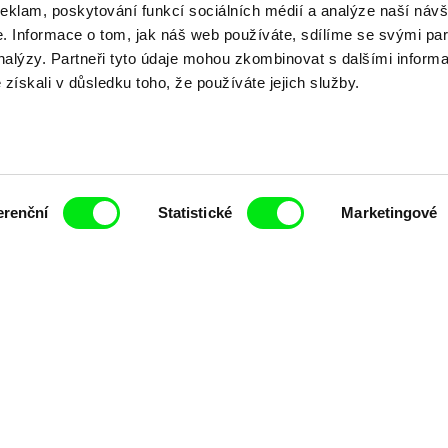
Vaše online
reklam, poskytování funkcí sociálních médií a analýze naší návš
 Informace o tom, jak náš web používáte, sdílíme se svými par
dokumentární kin
analýzy. Partneři tyto údaje mohou zkombinovat s dalšími inform
é získali v důsledku toho, že používáte jejich služby.
Nové festivalové filmy
každý týden
erenční
Statistické
Marketingové
čí spolupráce 7 klíčových evropských festivalů do
anice dokumentárního filmu, propagovat jeho rozma
filmy.
Členové Doc Alliance