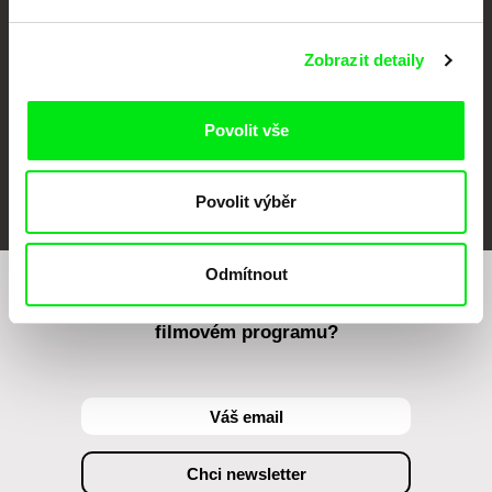
Zobrazit detaily
Povolit vše
FIDMarseille
MFDF Ji.hlava
Visions du Réel
Povolit výběr
Odmítnout
Chcete být pravidelně informováni o našem
filmovém programu?