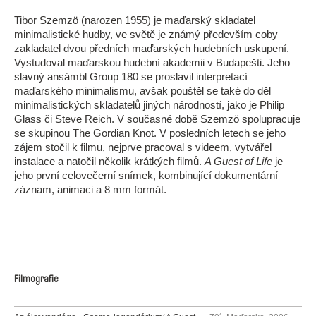
Tibor Szemzö (narozen 1955) je maďarský skladatel
minimalistické hudby, ve světě je známý především coby
zakladatel dvou předních maďarských hudebních uskupení.
Vystudoval maďarskou hudební akademii v Budapešti. Jeho
slavný ansámbl Group 180 se proslavil interpretací
maďarského minimalismu, avšak pouštěl se také do děl
minimalistických skladatelů jiných národností, jako je Philip
Glass či Steve Reich. V současné době Szemzö spolupracuje
se skupinou The Gordian Knot. V posledních letech se jeho
zájem stočil k filmu, nejprve pracoval s videem, vytvářel
instalace a natočil několik krátkých filmů.
A Guest of Life
je
jeho první celovečerní snímek, kombinující dokumentární
záznam, animaci a 8 mm formát.
Filmografie