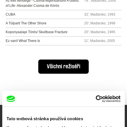
Az élet vendége - Csoma-legendárium/ A Guest
79´, Maďarsko, 2006
of Life- Alexander Csoma de Körös
CUBA
32', Maďarsko, 1993
A Túlpart/ The Other Shore
20', Maďarsko, 1998
Koponyaalapi Törés/ Skullbase Fracture
20', Maďarsko, 1985
Ez van!/ What There Is
11', Maďarsko, 2005
Všichni režiséři
Tato webová stránka používá cookies
Vaše online