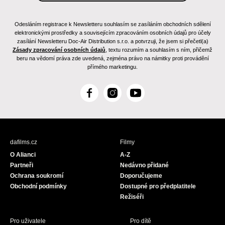
Odesláním registrace k Newsletteru souhlasím se zasíláním obchodních sdělení
elektronickými prostředky a souvisejícím zpracováním osobních údajů pro účely
zasílání Newsletteru Doc-Air Distribution s.r.o. a potvrzuji, že jsem si přečetl(a)
Zásady zpracování osobních údajů
, textu rozumím a souhlasím s ním, přičemž
beru na vědomí práva zde uvedená, zejména právo na námitky proti provádění
přímého marketingu.
F
I
Y
a
n
o
c
s
u
e
t
T
b
a
u
dafilms.cz
Filmy
o
g
b
O Alianci
A-Z
o
r
e
Partneři
Nedávno přidané
k
a
Ochrana soukromí
Doporučujeme
m
Obchodní podmínky
Dostupné pro předplatitele
Režiséři
Pro uživatele
Pro dítě