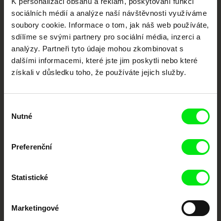
K personalizaci obsahu a reklam, poskytování funkcí
dokumentární kino
sociálních médií a analýze naší návštěvnosti využíváme
soubory cookie. Informace o tom, jak náš web používáte,
Nové festivalové filmy
sdílíme se svými partnery pro sociální média, inzerci a
každý týden
analýzy. Partneři tyto údaje mohou zkombinovat s
dalšími informacemi, které jste jim poskytli nebo které
získali v důsledku toho, že používáte jejich služby.
Portál DAFilms.cz je výsledkem tvůrčí spolupráce 7 klíčových evropských
festivalů dokumentárního filmu sdružených do Doc Alliance. Naším cílem je
posouvat hranice dokumentárního filmu, propagovat jeho rozmanitost a
podporovat kvalitní autorské filmy.
Výběr
Členové Doc Alliance
Nutné
souhlasu
Preferenční
Statistické
CPH:DOX
Doclisboa
Millennium Docs
DOK Leipzig
Marketingové
Against Gravity