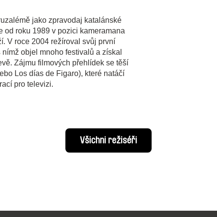
 Jeruzalémě jako zpravodaj katalánské
uje od roku 1989 v pozici kameramana
í. V roce 2004 režíroval svůj první
s nímž objel mnoho festivalů a získal
vě. Zájmu filmových přehlídek se těší
nebo Los días de Figaro), které natáčí
cí pro televizi.
Všichni režiséři