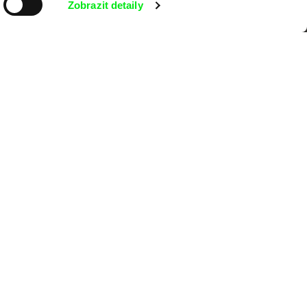
Zobrazit detaily
MFDF Ji.hlava
Visions du Réel