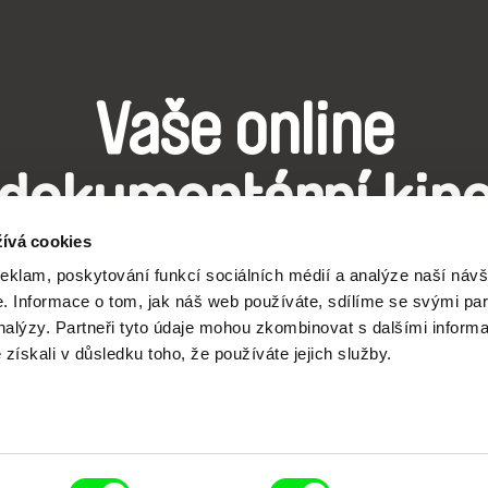
Vaše online
dokumentární kin
ívá cookies
Nové festivalové filmy
reklam, poskytování funkcí sociálních médií a analýze naší návš
 Informace o tom, jak náš web používáte, sdílíme se svými par
každý týden
analýzy. Partneři tyto údaje mohou zkombinovat s dalšími inform
é získali v důsledku toho, že používáte jejich služby.
čí spolupráce 7 klíčových evropských festivalů do
anice dokumentárního filmu, propagovat jeho rozma