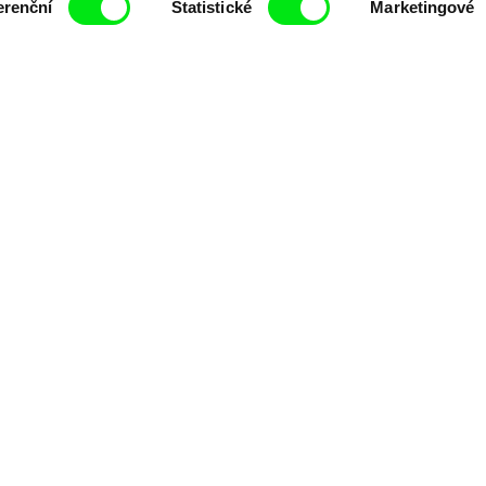
erenční
Statistické
Marketingové
filmy.
Členové Doc Alliance
lennium Docs Against
DOK Leipzig
FIDMarseille
vity