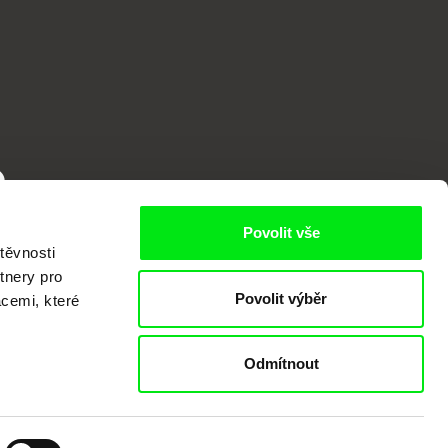
o
Povolit vše
těvnosti
tnery pro
Povolit výběr
acemi, které
Odmítnout
kumentárního filmu sdružených do Doc
nitost a podporovat kvalitní autorské