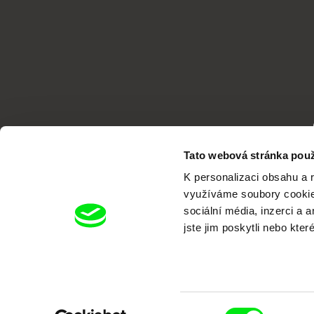
Tato webová stránka použ
K personalizaci obsahu a 
využíváme soubory cookie.
sociální média, inzerci a 
jste jim poskytli nebo kter
Portál DAFilms.cz je výsledkem tvůr
Alliance. Naším cílem je posouvat hr
Výběr