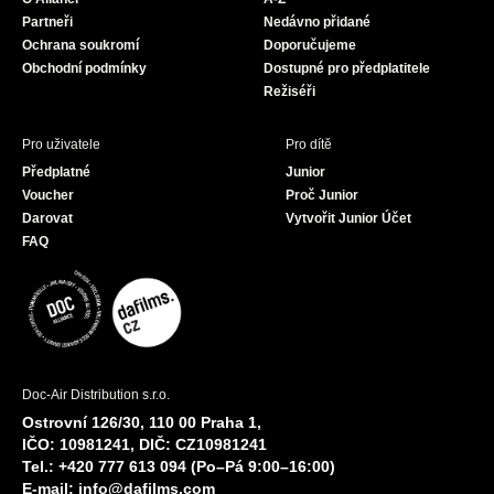
o
r
e
Partneři
Nedávno přidané
k
a
Ochrana soukromí
Doporučujeme
m
Obchodní podmínky
Dostupné pro předplatitele
Režiséři
Pro uživatele
Pro dítě
Předplatné
Junior
Voucher
Proč Junior
Darovat
Vytvořit Junior Účet
FAQ
Doc-Air Distribution s.r.o.
Ostrovní 126/30, 110 00 Praha 1,
IČO: 10981241, DIČ: CZ10981241
Tel.: +420 777 613 094 (Po–Pá 9:00–16:00)
E-mail:
info@dafilms.com