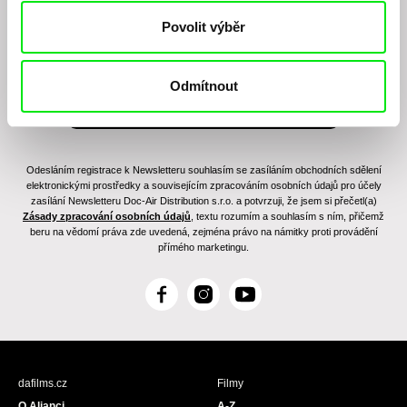
Povolit výběr
Odmítnout
Odesláním registrace k Newsletteru souhlasím se zasíláním obchodních sdělení
elektronickými prostředky a souvisejícím zpracováním osobních údajů pro účely
zasílání Newsletteru Doc-Air Distribution s.r.o. a potvrzuji, že jsem si přečetl(a)
Zásady zpracování osobních údajů
, textu rozumím a souhlasím s ním, přičemž
beru na vědomí práva zde uvedená, zejména právo na námitky proti provádění
přímého marketingu.
F
I
Y
a
n
o
c
s
u
e
t
T
b
a
u
dafilms.cz
Filmy
o
g
b
O Alianci
A-Z