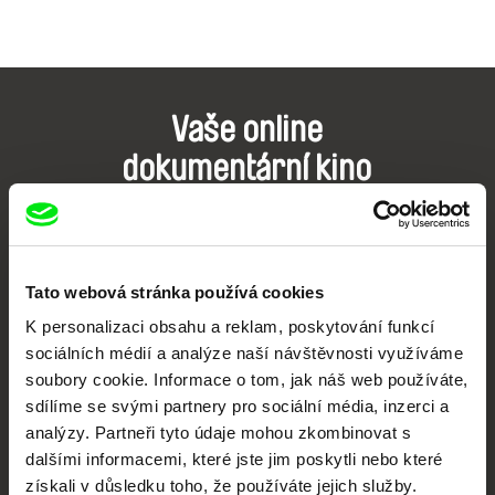
Vaše online
dokumentární kino
Nové festivalové filmy
každý týden
Tato webová stránka používá cookies
Portál DAFilms.cz je výsledkem tvůrčí spolupráce 7 klíčových evropských
K personalizaci obsahu a reklam, poskytování funkcí
festivalů dokumentárního filmu sdružených do Doc Alliance. Naším cílem je
posouvat hranice dokumentárního filmu, propagovat jeho rozmanitost a
sociálních médií a analýze naší návštěvnosti využíváme
podporovat kvalitní autorské filmy.
soubory cookie. Informace o tom, jak náš web používáte,
Členové Doc Alliance
sdílíme se svými partnery pro sociální média, inzerci a
analýzy. Partneři tyto údaje mohou zkombinovat s
dalšími informacemi, které jste jim poskytli nebo které
získali v důsledku toho, že používáte jejich služby.