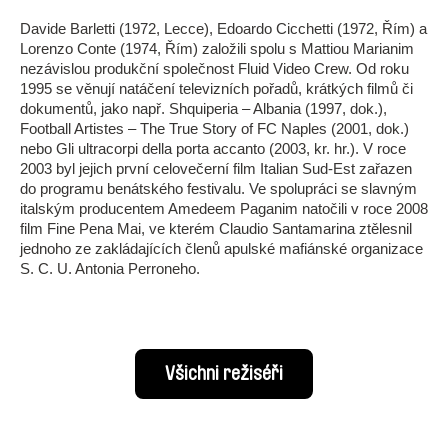
Davide Barletti (1972, Lecce), Edoardo Cicchetti (1972, Řím) a
Lorenzo Conte (1974, Řím) založili spolu s Mattiou Marianim
nezávislou produkční společnost Fluid Video Crew. Od roku
1995 se věnují natáčení televizních pořadů, krátkých filmů či
dokumentů, jako např. Shquiperia – Albania (1997, dok.),
Football Artistes – The True Story of FC Naples (2001, dok.)
nebo Gli ultracorpi della porta accanto (2003, kr. hr.). V roce
2003 byl jejich první celovečerní film Italian Sud-Est zařazen
do programu benátského festivalu. Ve spolupráci se slavným
italským producentem Amedeem Paganim natočili v roce 2008
film Fine Pena Mai, ve kterém Claudio Santamarina ztělesnil
jednoho ze zakládajících členů apulské mafiánské organizace
S. C. U. Antonia Perroneho.
Všichni režiséři