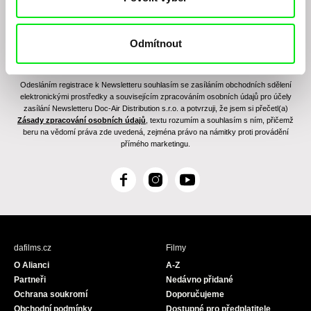
Odmítnout
Odesláním registrace k Newsletteru souhlasím se zasíláním obchodních sdělení
elektronickými prostředky a souvisejícím zpracováním osobních údajů pro účely
zasílání Newsletteru Doc-Air Distribution s.r.o. a potvrzuji, že jsem si přečetl(a)
Zásady zpracování osobních údajů
, textu rozumím a souhlasím s ním, přičemž
beru na vědomí práva zde uvedená, zejména právo na námitky proti provádění
přímého marketingu.
F
I
Y
a
n
o
c
s
u
e
t
T
b
a
u
dafilms.cz
Filmy
o
g
b
O Alianci
A-Z
o
r
e
Partneři
Nedávno přidané
k
a
Ochrana soukromí
Doporučujeme
m
Obchodní podmínky
Dostupné pro předplatitele