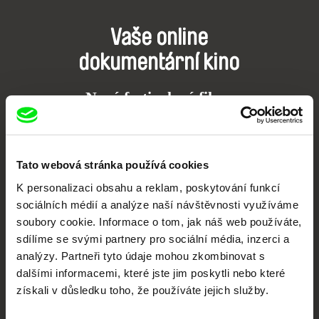
Vaše online
dokumentární kino
Nové festivalové filmy
každý týden
Portál DAFilms.cz je výsledkem tvůrčí spolupráce 7 klíčových evropských
Tato webová stránka používá cookies
festivalů dokumentárního filmu sdružených do Doc Alliance. Naším cílem je
posouvat hranice dokumentárního filmu, propagovat jeho rozmanitost a
K personalizaci obsahu a reklam, poskytování funkcí
podporovat kvalitní autorské filmy.
sociálních médií a analýze naší návštěvnosti využíváme
Členové Doc Alliance
soubory cookie. Informace o tom, jak náš web používáte,
sdílíme se svými partnery pro sociální média, inzerci a
analýzy. Partneři tyto údaje mohou zkombinovat s
dalšími informacemi, které jste jim poskytli nebo které
získali v důsledku toho, že používáte jejich služby.