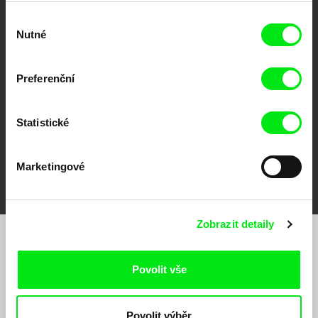
Výběr
CPH:DOX
Doclisboa
Millennium Docs
DOK Leipzig
Nutné
souhlasu
Against Gravity
Preferenční
Statistické
FIDMarseille
MFDF Ji.hlava
Visions du Réel
Marketingové
Zobrazit detaily
Chcete být pravidelně informováni o našem
filmovém programu?
Povolit vše
Povolit výběr