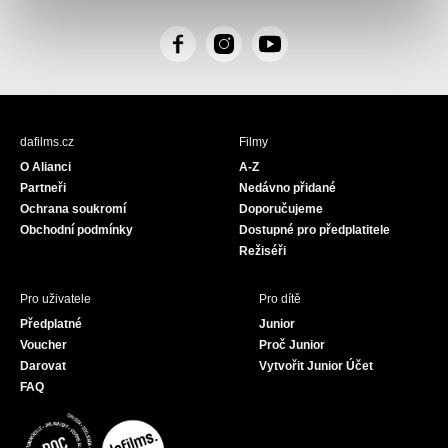
F
I
Y
a
n
o
c
s
u
e
t
T
b
a
u
dafilms.cz
Filmy
o
g
b
O Alianci
A-Z
o
r
e
Partneři
Nedávno přidané
k
a
Ochrana soukromí
Doporučujeme
m
Obchodní podmínky
Dostupné pro předplatitele
Režiséři
Pro uživatele
Pro dítě
Předplatné
Junior
Voucher
Proč Junior
Darovat
Vytvořit Junior Účet
FAQ