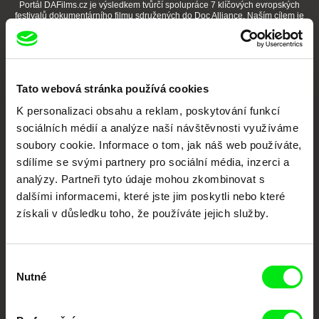
Portál DAFilms.cz je výsledkem tvůrčí spolupráce 7 klíčových evropských
festivalů dokumentárního filmu sdružených do Doc Alliance. Naším cílem je
posouvat hranice dokumentárního filmu, propagovat jeho rozmanitost a
podporovat kvalitní autorské filmy.
Členové Doc Alliance
Tato webová stránka používá cookies
K personalizaci obsahu a reklam, poskytování funkcí
sociálních médií a analýze naší návštěvnosti využíváme
soubory cookie. Informace o tom, jak náš web používáte,
sdílíme se svými partnery pro sociální média, inzerci a
analýzy. Partneři tyto údaje mohou zkombinovat s
CPH:DOX
Doclisboa
Millennium Docs
DOK Leipzig
dalšími informacemi, které jste jim poskytli nebo které
Against Gravity
získali v důsledku toho, že používáte jejich služby.
Výběr
Nutné
souhlasu