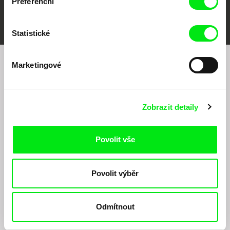
Preferenční
FIDMarseille
MFDF Ji.hlava
Visions du Réel
Statistické
Marketingové
Chcete být pravidelně informováni o našem
filmovém programu?
Zobrazit detaily
Povolit vše
Povolit výběr
Odesláním registrace k Newsletteru souhlasím se zasíláním obchodních sdělení
elektronickými prostředky a souvisejícím zpracováním osobních údajů pro účely
zasílání Newsletteru Doc-Air Distribution s.r.o. a potvrzuji, že jsem si přečetl(a)
Odmítnout
Zásady zpracování osobních údajů
, textu rozumím a souhlasím s ním, přičemž
beru na vědomí práva zde uvedená, zejména právo na námitky proti provádění
přímého marketingu.