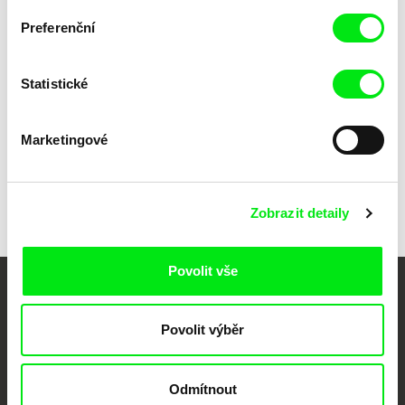
Blood Test
1985
Preferenční
Doubt
1981
Statistické
Všichni režiséři
Marketingové
Zobrazit detaily
Povolit vše
Vaše online
Povolit výběr
dokumentární kino
Nové festivalové filmy
Odmítnout
každý týden