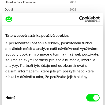
I Used to Be a Filmmaker
2003
Decidi
2002
Prayer
2002
Nine Lives - The Eternal Moment of Now
2001
Worm
2001
Tato webová stránka používá cookies
King of the Jews
2000
K personalizaci obsahu a reklam, poskytování funkcí
Drop
2000
sociálních médií a analýze naší návštěvnosti využíváme
Restricted
1999
soubory cookie. Informace o tom, jak náš web používáte,
sdílíme se svými partnery pro sociální média, inzerci a
A Pregnant Moment
1999
analýzy. Partneři tyto údaje mohou zkombinovat s
Human Remains
1998
dalšími informacemi, které jste jim poskytli nebo které
Period Piece
1996
získali v důsledku toho, že používáte jejich služby.
The Smell of Burning Ants
1994
Short Of Breath
1990
Výběr
Brain in the Desert
1990
Nutné
souhlasu
Paris X 2
1988