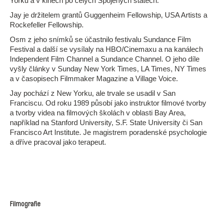
Yorku a v kinech po celých Spojených státech.
Jay je držitelem grantů Guggenheim Fellowship, USA Artists a
Rockefeller Fellowship.
Osm z jeho snímků se účastnilo festivalu Sundance Film
Festival a další se vysílaly na HBO/Cinemaxu a na kanálech
Independent Film Channel a Sundance Channel. O jeho díle
vyšly články v Sunday New York Times, LA Times, NY Times
a v časopisech Filmmaker Magazine a Village Voice.
Jay pochází z New Yorku, ale trvale se usadil v San
Franciscu. Od roku 1989 působí jako instruktor filmové tvorby
a tvorby videa na filmových školách v oblasti Bay Area,
například na Stanford University, S.F. State University či San
Francisco Art Institute. Je magistrem poradenské psychologie
a dříve pracoval jako terapeut.
Filmografie