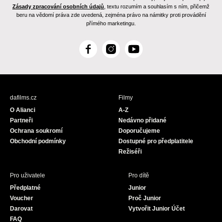
Zásady zpracování osobních údajů
, textu rozumím a souhlasím s ním, přičemž
beru na vědomí práva zde uvedená, zejména právo na námitky proti provádění
přímého marketingu.
F
I
Y
a
n
o
c
s
u
e
t
T
b
a
u
dafilms.cz
Filmy
o
g
b
O Alianci
A-Z
o
r
e
Partneři
Nedávno přidané
k
a
Ochrana soukromí
Doporučujeme
m
Obchodní podmínky
Dostupné pro předplatitele
Režiséři
Pro uživatele
Pro dítě
Předplatné
Junior
Voucher
Proč Junior
Darovat
Vytvořit Junior Účet
FAQ