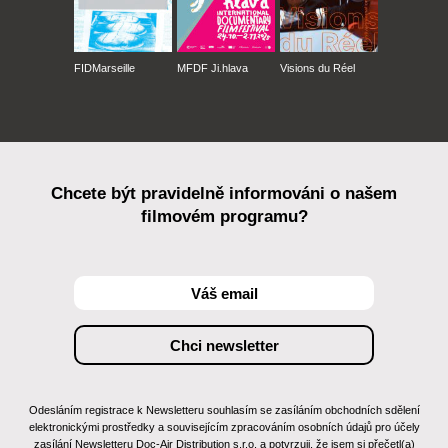
FIDMarseille
MFDF Ji.hlava
Visions du Réel
Chcete být pravidelně informováni o našem
filmovém programu?
Odesláním registrace k Newsletteru souhlasím se zasíláním obchodních sdělení
elektronickými prostředky a souvisejícím zpracováním osobních údajů pro účely
zasílání Newsletteru Doc-Air Distribution s.r.o. a potvrzuji, že jsem si přečetl(a)