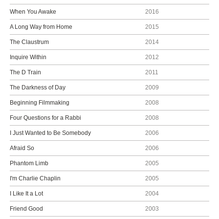
When You Awake
2016
A Long Way from Home
2015
The Claustrum
2014
Inquire Within
2012
The D Train
2011
The Darkness of Day
2009
Beginning Filmmaking
2008
Four Questions for a Rabbi
2008
I Just Wanted to Be Somebody
2006
Afraid So
2006
Phantom Limb
2005
I'm Charlie Chaplin
2005
I Like It a Lot
2004
Friend Good
2003